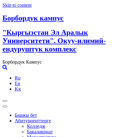
Skip to content
Борбордук кампус
"Кыргызстан Эл Аралык
Университети". Окуу-илимий-
ендуруштук комплекс
Борбордук Кампус
Ru
En
Kg
Башкы бет
Абитуриенттерге
Колледж
Бакалавриат