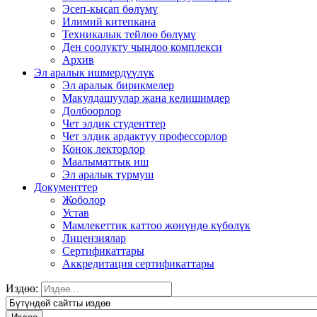
Эсеп-кысап бөлүмү
Илимий китепкана
Техникалык тейлөө бөлүмү
Ден соолукту чыңдоо комплекси
Архив
Эл аралык ишмердүүлүк
Эл аралык бирикмелер
Макулдашуулар жана келишимдер
Долбоорлор
Чет элдик студенттер
Чет элдик ардактуу профессорлор
Конок лекторлор
Маалыматтык иш
Эл аралык турмуш
Документтер
Жоболор
Устав
Мамлекеттик каттоо жөнүндө күбөлүк
Лицензиялар
Сертификаттары
Аккредитация сертификаттары
Издөө: