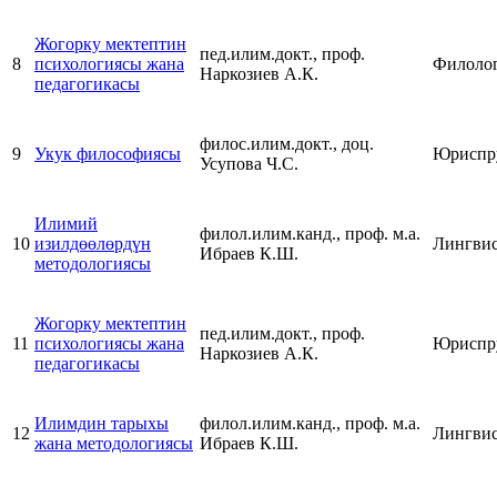
Жогорку мектептин
пед.илим.докт., проф.
8
психологиясы жана
Филоло
Наркозиев А.К.
педагогикасы
филос.илим.докт., доц.
9
Укук философиясы
Юриспр
Усупова Ч.С.
Илимий
филол.илим.канд., проф. м.а.
10
изилдөөлөрдүн
Лингвис
Ибраев К.Ш.
методологиясы
Жогорку мектептин
пед.илим.докт., проф.
11
психологиясы жана
Юриспр
Наркозиев А.К.
педагогикасы
Илимдин тарыхы
филол.илим.канд., проф. м.а.
12
Лингвис
жана методологиясы
Ибраев К.Ш.