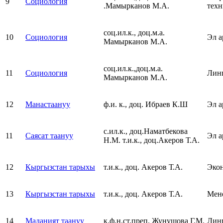
9
Социология
.Мамырканов М.А.
тех
соц.ил.к., доц.м.а.
10
Социология
Эл а
Мамырканов М.А.
соц.ил.к.,доц.м.а.
11
Социология
Лин
Мамырканов М.А.
12
Манастаануу
ф.и. к., доц. Ибраев К.Ш
Эл а
с.ил.к., доц.Наматбекова
11
Саясат таануу
Эл а
Н.М. т.и.к., доц.Акеров Т.А.
12
Кыргызстан тарыхы
т.и.к., доц. Акеров Т.А.
Эко
13
Кыргызстан тарыхы
т.и.к., доц. Акеров Т.А.
Мен
14
Маданият таануу
к.ф.н.ст.преп. Жунушова Г.М.
Лин