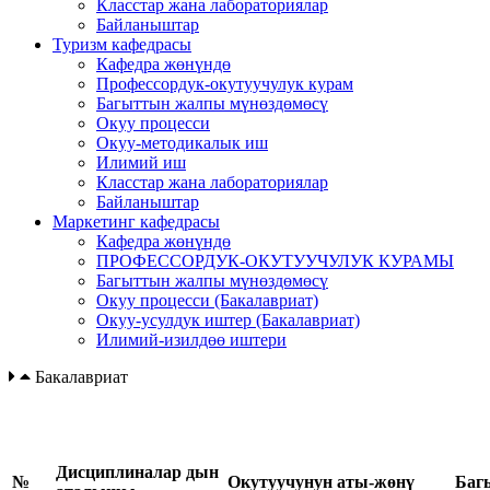
Класстар жана лабораториялар
Байланыштар
Туризм кафедрасы
Кафедра жөнүндө
Профессордук-окутуучулук курам
Багыттын жалпы мүнөздөмөсү
Окуу процесси
Окуу-методикалык иш
Илимий иш
Класстар жана лабораториялар
Байланыштар
Маркетинг кафедрасы
Кафедра жөнүндө
ПРОФЕССОРДУК-ОКУТУУЧУЛУК КУРАМЫ
Багыттын жалпы мүнөздөмөсү
Окуу процесси (Бакалавриат)
Окуу-усулдук иштер (Бакалавриат)
Илимий-изилдөө иштери
Бакалавриат
Д
исциплин
алар дын
№
Окутуучунун аты-жөнү
Баг