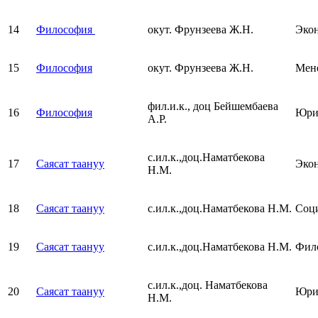
14
Философия
окут. Фрунзеева Ж.Н.
Эко
15
Философия
окут. Фрунзеева Ж.Н.
Мен
фил.и.к., доц Бейшембаева
16
Философия
Юри
А.Р.
с.ил.к.,доц.Наматбекова
17
Саясат таануу
Эко
Н.М.
18
Саясат таануу
с.ил.к.,доц.Наматбекова Н.М.
Соц
19
Саясат таануу
с.ил.к.,доц.Наматбекова Н.М.
Фил
с.ил.к.,доц. Наматбекова
20
Саясат таануу
Юри
Н.М.