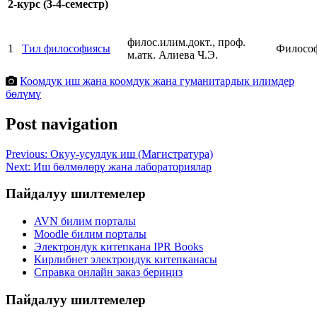
2-курс (3-4-семестр)
филос.илим.докт., проф.
1
Тил философиясы
Филосо
м.атк. Алиева Ч.Э.
Коомдук иш жана коомдук жана гуманитардык илимдер
бөлүмү
Post navigation
Previous:
Окуу-усулдук иш (Магистратура)
Next:
Иш бөлмөлөрү жана лабораториялар
Пайдалуу шилтемелер
AVN билим порталы
Moodle билим порталы
Электрондук китепкана IPR Books
Кирлибнет электрондук китепканасы
Справка онлайн заказ бериңиз
Пайдалуу шилтемелер