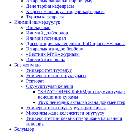
Эл аралык байланыштар бөлүмү
Дене тарбия кафедрасы
Кыргыз жана орус тилдери кафедрасы
Туризм кафедрасы
Илимий ишмердүүлүк
Иш-чаралар
Илимий долбоорлор
Илимий потенциал
Диссертациялык кеңештин PhD программалары
Эл аралык изилдөө борбору
«Вестник МУК» журналы
Илимий китепкана
Биз жөнүндө
Университет тууралуу
Университеттин структурасы
Ректорат
Окумуштуулар кеңеши
“КЭАУ” ОИӨК КэББМдин окумуштуулар
кеңешинин курамы
Укук-ченемдик актылар жана документтер
Университетти өнүктүрүү стратегиясы
Миссиясы жана келечектеги өнүгүүсү
Университеттин реквизиттери жана байланыш
жолдору
Бөлүмдөр