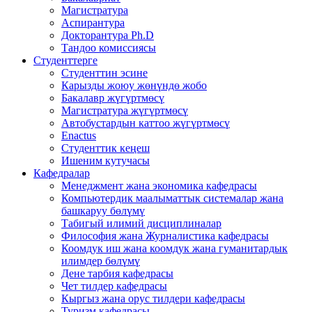
Магистратура
Аспирантура
Докторантура Ph.D
Тандоо комиссиясы
Студенттерге
Студенттин эсине
Карызды жоюу жөнүндө жобо
Бакалавр жүгүртмөсү
Магистратура жүгүртмөсү
Автобустардын каттоо жүгүртмөсү
Enactus
Студенттик кеңеш
Ишеним кутучасы
Кафедралар
Менеджмент жана экономика кафедрасы
Компьютердик маалыматтык системалар жана
башкаруу бөлүмү
Табигый илимий дисциплиналар
Философия жана Журналистика кафедрасы
Коомдук иш жана коомдук жана гуманитардык
илимдер бөлүмү
Дене тарбия кафедрасы
Чет тилдер кафедрасы
Кыргыз жана орус тилдери кафедрасы
Туризм кафедрасы