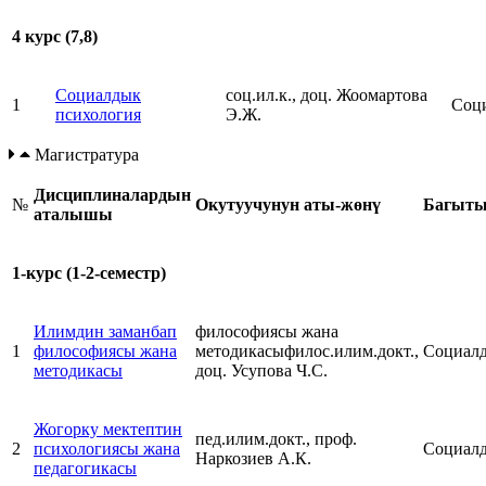
4 курс (7,8)
Социалдык
соц.ил.к., доц. Жоомартова
1
Соц
психология
Э.Ж.
Магистратура
Д
исциплин
алардын
№
Окутуучунун аты-жөнү
Багыт
аталышы
1-курс (1-2-семестр)
Илимдин заманбап
философиясы жана
1
философиясы жана
методикасыфилос.илим.докт.,
Социал
методикасы
доц. Усупова Ч.С.
Жогорку мектептин
пед.илим.докт., проф.
2
психологиясы жана
Социал
Наркозиев А.К.
педагогикасы