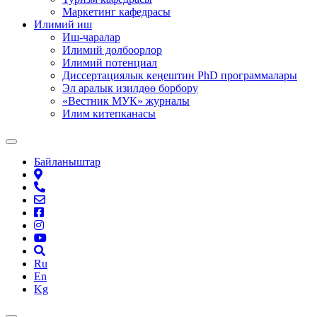
Маркетинг кафедрасы
Илимий иш
Иш-чаралар
Илимий долбоорлор
Илимий потенциал
Диссертациялык кеңештин PhD программалары
Эл аралык изилдөө борбору
«Вестник МУК» журналы
Илим китепканасы
Байланыштар
Ru
En
Kg