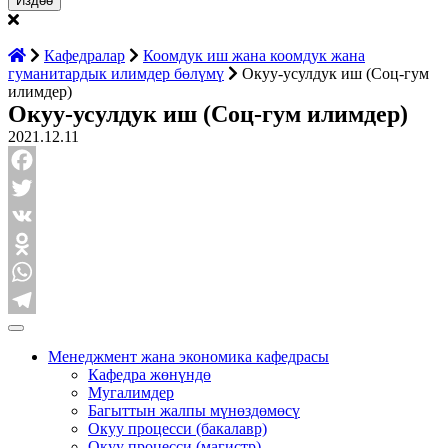
Кафедралар
Коомдук иш жана коомдук жана
гуманитардык илимдер бөлүмү
Окуу-усулдук иш (Соц-гум
илимдер)
Окуу-усулдук иш (Соц-гум илимдер)
2021.12.11
Facebook
Twitter
VK
Odnoklassniki
WhatsApp
Telegram
Менеджмент жана экономика кафедрасы
Кафедра жөнүндө
Мугалимдер
Багыттын жалпы мүнөздөмөсү
Окуу процесси (бакалавр)
Окуу процесси (магистр)