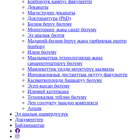
Борбордук кампус факультети
Деканаты
Магистрдин деканаты
Докторантура (PhD)
Билим берүү бөлүмү
Мониторинг жана сапат бөлүмү
Эл аралык бөлүм
Маданий-билим берүү жана тарбиялык иштер
борбору
Илим бөлүмү
Маалыматтык технологиялар жана
санариптештирүү бөлүмү
Мамлекеттик тилди өнүктүрүү кызматы
Инновациялык дистанттык окутуу факультети
Кызматкерлерди башкаруу бөлүмү
Эсеп-кысап бөлүмү
Илимий китепкана
Техникалык тейлөө бөлүмү
Ден соолукту чыңдоо комплекси
Архив
Эл аралык ишмердүүлүк
Документтер
Байланыштар