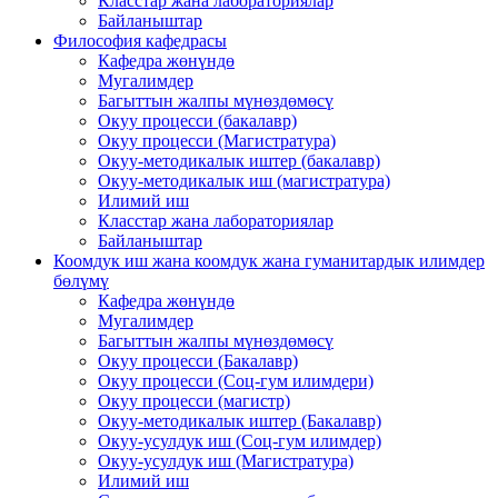
Класстар жана лабораториялар
Байланыштар
Философия кафедрасы
Кафедра жөнүндө
Мугалимдер
Багыттын жалпы мүнөздөмөсү
Окуу процесси (бакалавр)
Окуу процесси (Магистратура)
Окуу-методикалык иштер (бакалавр)
Окуу-методикалык иш (магистратура)
Илимий иш
Класстар жана лабораториялар
Байланыштар
Коомдук иш жана коомдук жана гуманитардык илимдер
бөлүмү
Кафедра жөнүндө
Мугалимдер
Багыттын жалпы мүнөздөмөсү
Окуу процесси (Бакалавр)
Окуу процесси (Соц-гум илимдери)
Окуу процесси (магистр)
Окуу-методикалык иштер (Бакалавр)
Окуу-усулдук иш (Соц-гум илимдер)
Окуу-усулдук иш (Магистратура)
Илимий иш