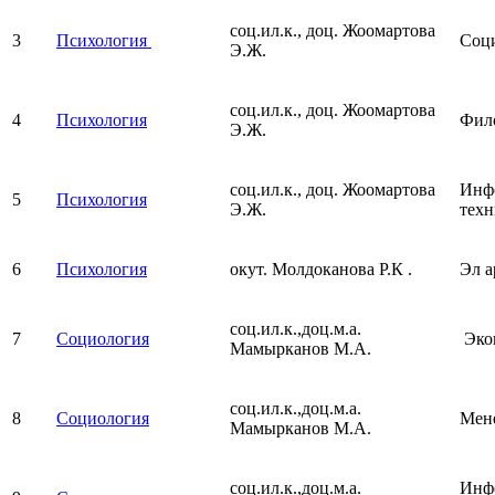
соц.ил.к., доц. Жоомартова
3
Психология
Соц
Э.Ж.
соц.ил.к., доц. Жоомартова
4
Психология
Фил
Э.Ж.
соц.ил.к., доц. Жоомартова
Инфо
5
Психология
Э.Ж.
тех
6
Психология
окут. Молдоканова Р.К .
Эл а
соц.ил.к.,доц.м.а.
7
Социология
Эко
Мамырканов М.А.
соц.ил.к.,доц.м.а.
8
Социология
Мен
Мамырканов М.А.
соц.ил.к.,доц.м.а.
Инфо