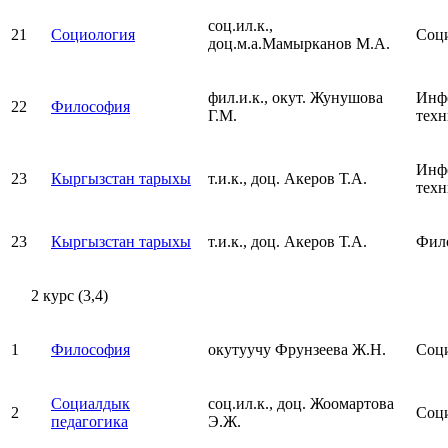
соц.ил.к.,
21
Социология
Соц
доц.м.а.Мамырканов М.А.
фил.и.к., окут. Жунушова
Инфо
22
Философия
Г.М.
тех
Инфо
23
Кыргызстан тарыхы
т.и.к., доц. Акеров Т.А.
тех
23
Кыргызстан тарыхы
т.и.к., доц. Акеров Т.А.
Фил
2 курс (3,4)
1
Философия
окутуучу Фрунзеева Ж.Н.
Соц
Социалдык
соц.ил.к., доц. Жоомартова
2
Соц
педагогика
Э.Ж.