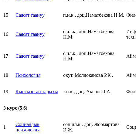
15
Саясат таануу
п.и.к., доц.Наматбекова Н.М.
Фил
с.ил.к., доц.Наматбекова
Инфо
16
Саясат таануу
Н.М.
тех
с.ил.к., доц.Наматбекова
17
Саясат таануу
Айма
Н.М.
18
Психология
окут. Молдоканова Р.К .
Айма
19
Кыргызстан тарыхы
т.и.к., доц. Акеров Т.А.
Фил
3 курс (5,6)
Социалдык
соц.ил.к., доц. Жоомартова
1
Соц
психология
Э.Ж.