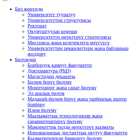
Биз жөнүндө
Университет тууралуу
Университеттин структурасы
Ректорат
Окумуштуулар кеңеши
Университетти өнүктүрүү стратегиясы
Миссиясы жана келечектеги өнүгүүсү
Университеттин реквизиттери жана байланыш
жолдору
Бөлүмдөр
Борбордук кампус факультети
Докторантура (PhD)
Магистрдин деканаты
Билим берүү бөлүмү
Мониторинг жана сапат бөлүмү
Эл аралык бөлүм
Маданий-билим берүү жана тарбиялык иштер
борбору
Илим бөлүмү
Маалыматтык технологиялар жана
санариптештирүү бөлүмү
Мамлекеттик тилди өнүктүрүү кызматы
Инновациялык дистанттык окутуу факультети
Кызматкерлерди башкаруу бөлүмү