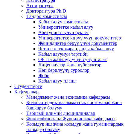
Магистратура
Аспирантура
Докторантура Ph.D
Тандоо комиссиясы
Кабыл алуу комиссиясы
Университетке кабыл алуу
Абитуриент үчүн буклет
Университетке кируу учун документтер
Жеңилдиктер берүү үчүн документтер
Чет өлкөлүк жарандарды кабыл алуу
Кабыл алуунун тартиби
ОРТга жазылуу үчүн сунушталат
Лицензиялар жана күбөлүктөр
Көп берилүүчү суроолор
Жобо
Кабыл алуу планы
Студенттерге
Кафедралар
Менеджмент жана экономика кафедрасы
Компьютердик маалыматтык системалар жана
башкаруу бөлүмү
Табигый илимий дисциплиналар
Философия жана Журналистика кафедрасы
Коомдук иш жана коомдук жана гуманитардык
илимдер бөлүмү