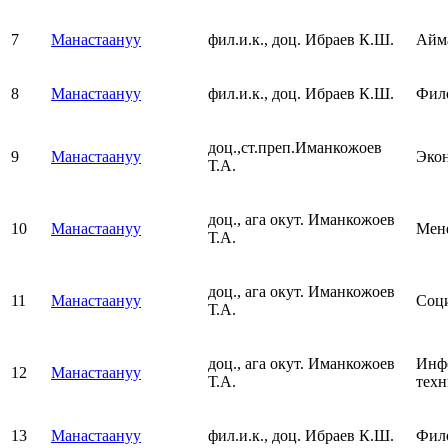
7
Манастаануу
фил.и.к., доц. Ибраев К.Ш.
Айма
8
Манастаануу
фил.и.к., доц. Ибраев К.Ш.
Фил
доц.,ст.преп.Иманкожоев
9
Манастаануу
Эко
Т.А.
доц., ага окут. Иманкожоев
10
Манастаануу
Мен
Т.А.
доц., ага окут. Иманкожоев
11
Манастаануу
Соц
Т.А.
доц., ага окут. Иманкожоев
Инф
12
Манастаануу
Т.А.
тех
13
Манастаануу
фил.и.к., доц. Ибраев К.Ш.
Фил