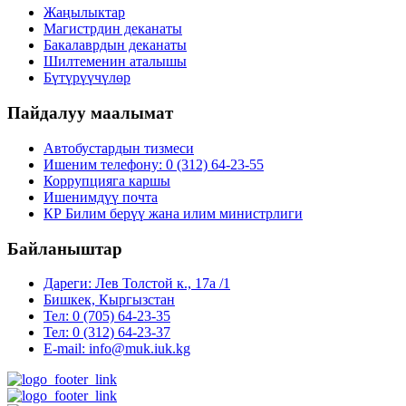
Жаңылыктар
Магистрдин деканаты
Бакалаврдын деканаты
Шилтеменин аталышы
Бүтүрүүчүлөр
Пайдалуу маалымат
Автобустардын тизмеси
Ишеним телефону: 0 (312) 64-23-55
Коррупцияга каршы
Ишенимдүү почта
КР Билим берүү жана илим министрлиги
Байланыштар
Дареги: Лев Толстой к., 17а /1
Бишкек, Кыргызстан
Тел: 0 (705) 64-23-35
Тел: 0 (312) 64-23-37
E-mail: info@muk.iuk.kg