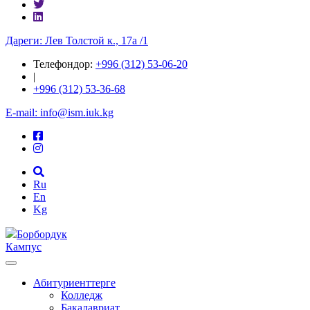
Дареги: Лев Толстой к., 17а /1
Телефондор:
+996 (312) 53-06-20
|
+996 (312) 53-36-68
E-mail: info@ism.iuk.kg
Ru
En
Kg
Борбордук
Кампус
Абитуриенттерге
Колледж
Бакалавриат