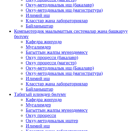
Окуу-методикалык иш (бакалавр)
Окуу-методикалык иш (магистратура)
Илимий иш
Класстар жана лабораториялар
Байланыштар
Компьютердик маалыматтык системалар жана башкаруу
бөлүмү
Кафедра жөнүндө
Мугалимдер
Багыттын жалпы мүнөздөмөсү
Окуу процесси (бакалавр)
Окуу процесси (магистр)
Окуу-методикалык иш (Бакалавр)
Окуу-методикалык иш (магистратура)
Илимий иш
Класстар жана лабораториялар
Байланыштар
Табигый илимдер бөлүмү
Кафедра жөнүндө
Мугалимдер
Багыттын жалпы мүнөздөмөсү
Окуу процесси
Окуу-методикалык иштер
Илимий иш