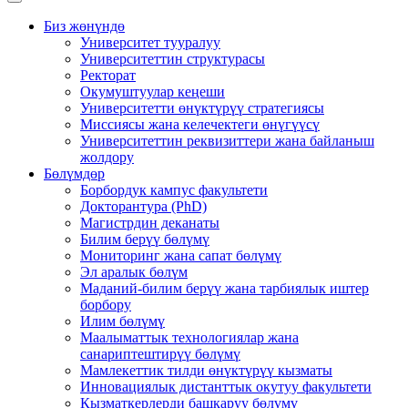
Биз жөнүндө
Университет тууралуу
Университеттин структурасы
Ректорат
Окумуштуулар кеңеши
Университетти өнүктүрүү стратегиясы
Миссиясы жана келечектеги өнүгүүсү
Университеттин реквизиттери жана байланыш
жолдору
Бөлүмдөр
Борбордук кампус факультети
Докторантура (PhD)
Магистрдин деканаты
Билим берүү бөлүмү
Мониторинг жана сапат бөлүмү
Эл аралык бөлүм
Маданий-билим берүү жана тарбиялык иштер
борбору
Илим бөлүмү
Маалыматтык технологиялар жана
санариптештирүү бөлүмү
Мамлекеттик тилди өнүктүрүү кызматы
Инновациялык дистанттык окутуу факультети
Кызматкерлерди башкаруу бөлүмү