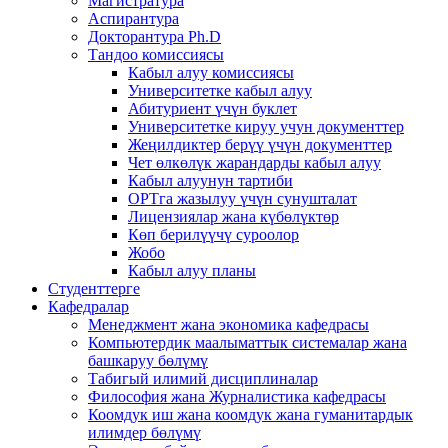
Магистратура
Аспирантура
Докторантура Ph.D
Тандоо комиссиясы
Кабыл алуу комиссиясы
Университетке кабыл алуу
Абитуриент үчүн буклет
Университетке кируу учун документтер
Жеңилдиктер берүү үчүн документтер
Чет өлкөлүк жарандарды кабыл алуу
Кабыл алуунун тартиби
ОРТга жазылуу үчүн сунушталат
Лицензиялар жана күбөлүктөр
Көп берилүүчү суроолор
Жобо
Кабыл алуу планы
Студенттерге
Кафедралар
Менеджмент жана экономика кафедрасы
Компьютердик маалыматтык системалар жана
башкаруу бөлүмү
Табигый илимий дисциплиналар
Философия жана Журналистика кафедрасы
Коомдук иш жана коомдук жана гуманитардык
илимдер бөлүмү