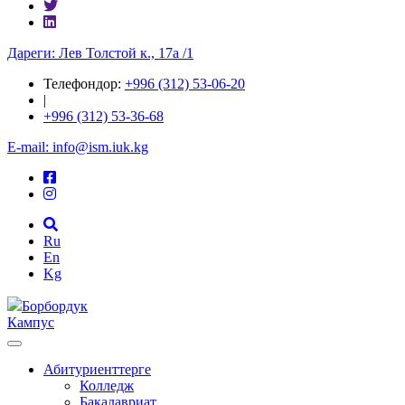
Дареги: Лев Толстой к., 17а /1
Телефондор:
+996 (312) 53-06-20
|
+996 (312) 53-36-68
E-mail: info@ism.iuk.kg
Ru
En
Kg
Борбордук
Кампус
Абитуриенттерге
Колледж
Бакалавриат