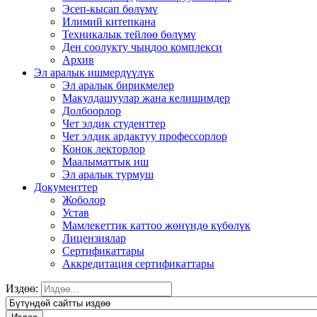
Эсеп-кысап бөлүмү
Илимий китепкана
Техникалык тейлөө бөлүмү
Ден соолукту чыңдоо комплекси
Архив
Эл аралык ишмердүүлүк
Эл аралык бирикмелер
Макулдашуулар жана келишимдер
Долбоорлор
Чет элдик студенттер
Чет элдик ардактуу профессорлор
Конок лекторлор
Маалыматтык иш
Эл аралык турмуш
Документтер
Жоболор
Устав
Мамлекеттик каттоо жөнүндө күбөлүк
Лицензиялар
Сертификаттары
Аккредитация сертификаттары
Издөө: