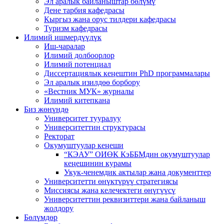
Эл аралык байланыштар бөлүмү
Дене тарбия кафедрасы
Кыргыз жана орус тилдери кафедрасы
Туризм кафедрасы
Илимий ишмердүүлүк
Иш-чаралар
Илимий долбоорлор
Илимий потенциал
Диссертациялык кеңештин PhD программалары
Эл аралык изилдөө борбору
«Вестник МУК» журналы
Илимий китепкана
Биз жөнүндө
Университет тууралуу
Университеттин структурасы
Ректорат
Окумуштуулар кеңеши
“КЭАУ” ОИӨК КэББМдин окумуштуулар
кеңешинин курамы
Укук-ченемдик актылар жана документтер
Университетти өнүктүрүү стратегиясы
Миссиясы жана келечектеги өнүгүүсү
Университеттин реквизиттери жана байланыш
жолдору
Бөлүмдөр