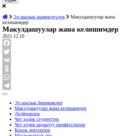
Эл аралык ишмердүүлүк
Макулдашуулар жана
келишимдер
Макулдашуулар жана келишимдер
2021.12.10
Facebook
Twitter
VK
Odnoklassniki
WhatsApp
Telegram
Эл аралык бирикмелер
Макулдашуулар жана келишимдер
Долбоорлор
Чет элдик студенттер
Чет элдик ардактуу профессорлор
Конок лекторлор
Маалыматтык иш