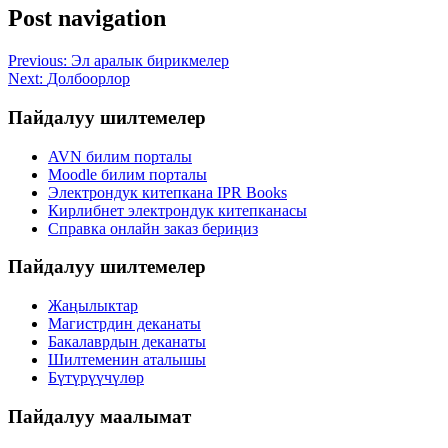
Post navigation
Previous:
Эл аралык бирикмелер
Next:
Долбоорлор
Пайдалуу шилтемелер
AVN билим порталы
Moodle билим порталы
Электрондук китепкана IPR Books
Кирлибнет электрондук китепканасы
Справка онлайн заказ бериңиз
Пайдалуу шилтемелер
Жаңылыктар
Магистрдин деканаты
Бакалаврдын деканаты
Шилтеменин аталышы
Бүтүрүүчүлөр
Пайдалуу маалымат