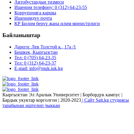
Автобустардын тизмеси
Ишеним телефону: 0 (312) 64-23-55
Коррупцияга каршы
Ишенимдүү почта
КР Билим берүү жана илим министрлиги
Байланыштар
Дареги: Лев Толстой к., 17а /1
Бишкек, Кыргызстан
Тел: 0 (705) 64-23-35
Тел: 0 (312) 64-23-37
E-mail: info@muk.iuk.kg
Кыргызстан Эл Аралык Университет | Борбордук кампус |
Бардык укуктар корголгон | 2020-2023
| Сайт Sait.kg студиясы
тарабынан иштелип чыккан