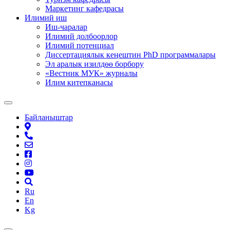
Маркетинг кафедрасы
Илимий иш
Иш-чаралар
Илимий долбоорлор
Илимий потенциал
Диссертациялык кеңештин PhD программалары
Эл аралык изилдөө борбору
«Вестник МУК» журналы
Илим китепканасы
Байланыштар
Ru
En
Kg