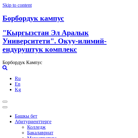
Skip to content
Борбордук кампус
"Кыргызстан Эл Аралык
Университети". Окуу-илимий-
ендуруштук комплекс
Борбордук Кампус
Ru
En
Kg
Башкы бет
Абитуриенттерге
Колледж
Бакалавриат