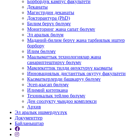
Борбордук кампус факультети
Деканаты
Магистрдин деканаты
Докторантура (PhD)
Билим берүү бөлүмү
Мониторинг жана сапат бөлүмү
Эл аралык бөлүм
Маданий-билим берүү жана тарбиялык иштер
борбору
Илим бөлүмү
Маалыматтык технологиялар жана
санариптештирүү бөлүмү
Мамлекеттик тилди өнүктүрүү кызматы
Инновациялык дистанттык окутуу факультети
Кызматкерлерди башкаруу бөлүмү
Эсеп-кысап бөлүмү
Илимий китепкана
Техникалык тейлөө бөлүмү
Ден соолукту чыңдоо комплекси
Архив
Эл аралык ишмердүүлүк
Документтер
Байланыштар