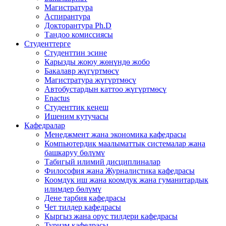
Магистратура
Аспирантура
Докторантура Ph.D
Тандоо комиссиясы
Студенттерге
Студенттин эсине
Карызды жоюу жөнүндө жобо
Бакалавр жүгүртмөсү
Магистратура жүгүртмөсү
Автобустардын каттоо жүгүртмөсү
Enactus
Студенттик кеңеш
Ишеним кутучасы
Кафедралар
Менеджмент жана экономика кафедрасы
Компьютердик маалыматтык системалар жана
башкаруу бөлүмү
Табигый илимий дисциплиналар
Философия жана Журналистика кафедрасы
Коомдук иш жана коомдук жана гуманитардык
илимдер бөлүмү
Дене тарбия кафедрасы
Чет тилдер кафедрасы
Кыргыз жана орус тилдери кафедрасы
Туризм кафедрасы