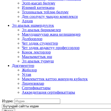
Эсеп-кысап бөлүмү
Илимий китепкана
Техникалык тейлөө бөлүмү
Ден соолукту чыңдоо комплекси
Архив
Эл аралык ишмердүүлүк
Эл аралык бирикмелер
Макулдашуулар жана келишимдер
Долбоорлор
Чет элдик студенттер
Чет элдик ардактуу профессорлор
Конок лекторлор
Маалыматтык иш
Эл аралык турмуш
Документтер
Жоболор
Устав
Мамлекеттик каттоо жөнүндө күбөлүк
Лицензиялар
Сертификаттары
Аккредитация сертификаттары
Издөө: