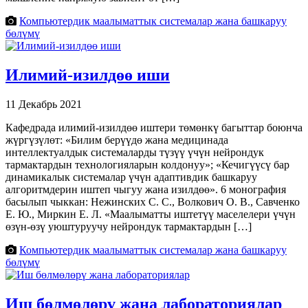
Компьютердик маалыматтык системалар жана башкаруу
бөлүмү
Илимий-изилдөө иши
11 Декабрь 2021
Кафедрада илимий-изилдөө иштери төмөнкү багыттар боюнча
жүргүзүлөт: «Билим берүүдө жана медицинада
интеллектуалдык системаларды түзүү үчүн нейрондук
тармактардын технологияларын колдонуу»; «Кечигүүсү бар
динамикалык системалар үчүн адаптивдик башкаруу
алгоритмдерин иштеп чыгуу жана изилдөө». 6 монография
басылып чыккан: Нежинских С. С., Волкович О. В., Савченко
Е. Ю., Миркин Е. Л. «Маалыматты иштетүү маселелери үчүн
өзүн-өзү уюштуруучу нейрондук тармактардын […]
Компьютердик маалыматтык системалар жана башкаруу
бөлүмү
Иш бөлмөлөрү жана лабораториялар