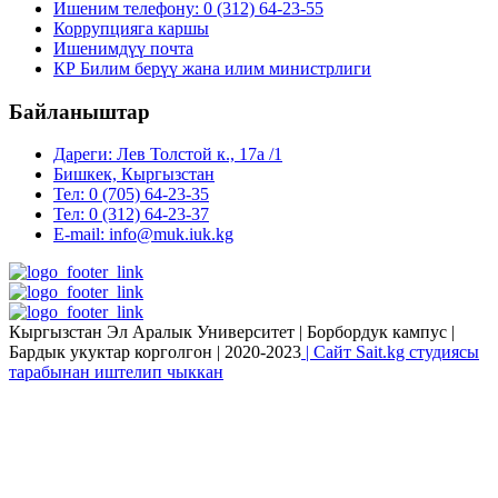
Ишеним телефону: 0 (312) 64-23-55
Коррупцияга каршы
Ишенимдүү почта
КР Билим берүү жана илим министрлиги
Байланыштар
Дареги: Лев Толстой к., 17а /1
Бишкек, Кыргызстан
Тел: 0 (705) 64-23-35
Тел: 0 (312) 64-23-37
E-mail: info@muk.iuk.kg
Кыргызстан Эл Аралык Университет | Борбордук кампус |
Бардык укуктар корголгон | 2020-2023
| Сайт Sait.kg студиясы
тарабынан иштелип чыккан