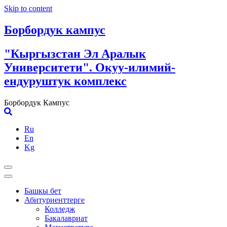
Skip to content
Борбордук кампус
"Кыргызстан Эл Аралык
Университети". Окуу-илимий-
ендуруштук комплекс
Борбордук Кампус
Ru
En
Kg
Башкы бет
Абитуриенттерге
Колледж
Бакалавриат