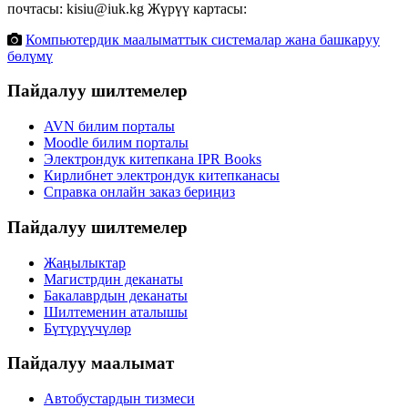
почтасы: kisiu@iuk.kg Жүрүү картасы:
Компьютердик маалыматтык системалар жана башкаруу
бөлүмү
Пайдалуу шилтемелер
AVN билим порталы
Moodle билим порталы
Электрондук китепкана IPR Books
Кирлибнет электрондук китепканасы
Справка онлайн заказ бериңиз
Пайдалуу шилтемелер
Жаңылыктар
Магистрдин деканаты
Бакалаврдын деканаты
Шилтеменин аталышы
Бүтүрүүчүлөр
Пайдалуу маалымат
Автобустардын тизмеси