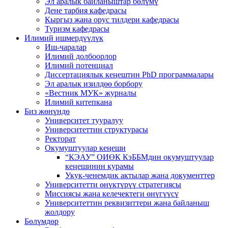
Эл аралык байланыштар бөлүмү
Дене тарбия кафедрасы
Кыргыз жана орус тилдери кафедрасы
Туризм кафедрасы
Илимий ишмердүүлүк
Иш-чаралар
Илимий долбоорлор
Илимий потенциал
Диссертациялык кеңештин PhD программалары
Эл аралык изилдөө борбору
«Вестник МУК» журналы
Илимий китепкана
Биз жөнүндө
Университет тууралуу
Университеттин структурасы
Ректорат
Окумуштуулар кеңеши
“КЭАУ” ОИӨК КэББМдин окумуштуулар
кеңешинин курамы
Укук-ченемдик актылар жана документтер
Университетти өнүктүрүү стратегиясы
Миссиясы жана келечектеги өнүгүүсү
Университеттин реквизиттери жана байланыш
жолдору
Бөлүмдөр