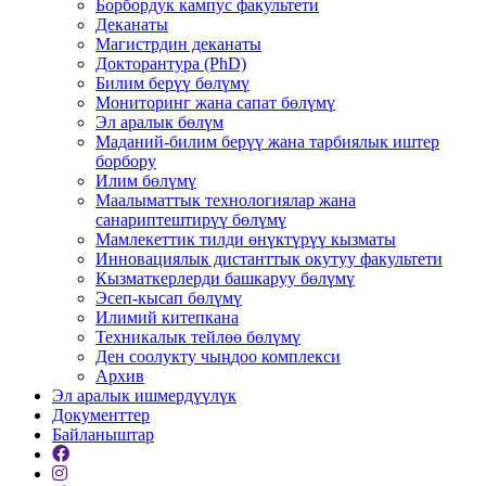
Борбордук кампус факультети
Деканаты
Магистрдин деканаты
Докторантура (PhD)
Билим берүү бөлүмү
Мониторинг жана сапат бөлүмү
Эл аралык бөлүм
Маданий-билим берүү жана тарбиялык иштер
борбору
Илим бөлүмү
Маалыматтык технологиялар жана
санариптештирүү бөлүмү
Мамлекеттик тилди өнүктүрүү кызматы
Инновациялык дистанттык окутуу факультети
Кызматкерлерди башкаруу бөлүмү
Эсеп-кысап бөлүмү
Илимий китепкана
Техникалык тейлөө бөлүмү
Ден соолукту чыңдоо комплекси
Архив
Эл аралык ишмердүүлүк
Документтер
Байланыштар