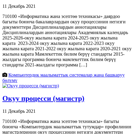
11 Декабрь 2021
710100 «Информатика жана эсептөө техникасы» даярдоо
багыты боюнча бакалаврлардын окуу процессинин негизги
документтери Дисциплиналардын аннотациялары
Дисциплиналардын аннотациялары Академиялык календарь
2025-2026-окуу жылына карата 2024-2025 окуу жылына
карата 2023-2024 окуу жылына карата 2022-2023 окуу
жылына карата 2021-2022 окуу жылына карата 2020-2021 окуу
жылына карата Мамлекеттик билим берүү стандарты 2015-
жылдагы программа боюнча мамлекеттик билим берүү
стандарты 2021-жылдагы программа […]
Компьютердик маалыматтык системалар жана башкаруу
бөлүмү
Окуу процесси (магистр)
11 Декабрь 2021
710100 «Информатика жана эсептөө техникасы» багыты
боюнча «Компьютердик маалыматтык тутумдар» профилинин
магистрлеринин окуу процессинин негизги документтери