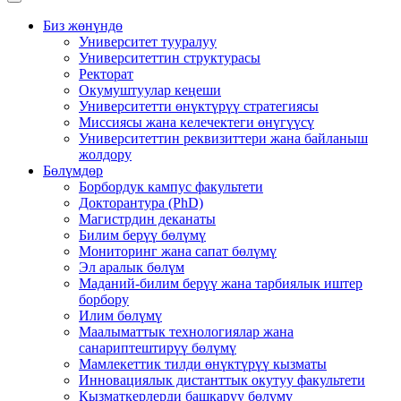
Биз жөнүндө
Университет тууралуу
Университеттин структурасы
Ректорат
Окумуштуулар кеңеши
Университетти өнүктүрүү стратегиясы
Миссиясы жана келечектеги өнүгүүсү
Университеттин реквизиттери жана байланыш
жолдору
Бөлүмдөр
Борбордук кампус факультети
Докторантура (PhD)
Магистрдин деканаты
Билим берүү бөлүмү
Мониторинг жана сапат бөлүмү
Эл аралык бөлүм
Маданий-билим берүү жана тарбиялык иштер
борбору
Илим бөлүмү
Маалыматтык технологиялар жана
санариптештирүү бөлүмү
Мамлекеттик тилди өнүктүрүү кызматы
Инновациялык дистанттык окутуу факультети
Кызматкерлерди башкаруу бөлүмү