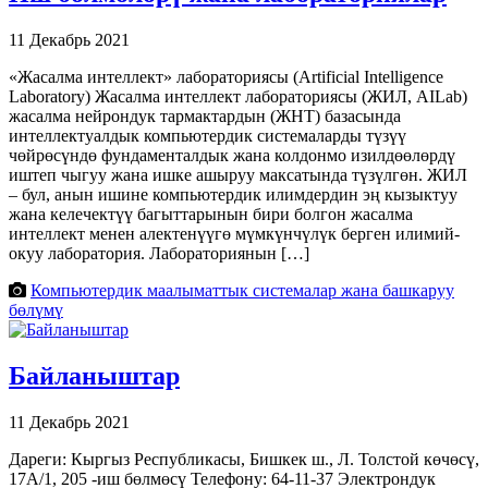
11 Декабрь 2021
«Жасалма интеллект» лабораториясы (Artificial Intelligence
Laboratory) Жасалма интеллект лабораториясы (ЖИЛ, AILab)
жасалма нейрондук тармактардын (ЖНТ) базасында
интеллектуалдык компьютердик системаларды түзүү
чөйрөсүндө фундаменталдык жана колдонмо изилдөөлөрдү
иштеп чыгуу жана ишке ашыруу максатында түзүлгөн. ЖИЛ
– бул, анын ишине компьютердик илимдердин эң кызыктуу
жана келечектүү багыттарынын бири болгон жасалма
интеллект менен алектенүүгө мүмкүнчүлүк берген илимий-
окуу лаборатория. Лабораториянын […]
Компьютердик маалыматтык системалар жана башкаруу
бөлүмү
Байланыштар
11 Декабрь 2021
Дареги: Кыргыз Республикасы, Бишкек ш., Л. Толстой көчөсү,
17А/1, 205 -иш бөлмөсү Телефону: 64-11-37 Электрондук