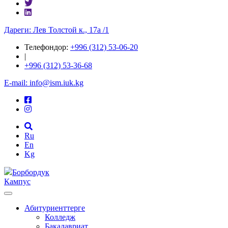
Дареги: Лев Толстой к., 17а /1
Телефондор:
+996 (312) 53-06-20
|
+996 (312) 53-36-68
E-mail: info@ism.iuk.kg
Ru
En
Kg
Борбордук
Кампус
Абитуриенттерге
Колледж
Бакалавриат