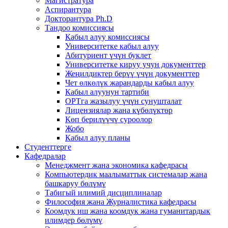
Магистратура
Аспирантура
Докторантура Ph.D
Тандоо комиссиясы
Кабыл алуу комиссиясы
Университетке кабыл алуу
Абитуриент үчүн буклет
Университетке кируу учун документтер
Жеңилдиктер берүү үчүн документтер
Чет өлкөлүк жарандарды кабыл алуу
Кабыл алуунун тартиби
ОРТга жазылуу үчүн сунушталат
Лицензиялар жана күбөлүктөр
Көп берилүүчү суроолор
Жобо
Кабыл алуу планы
Студенттерге
Кафедралар
Менеджмент жана экономика кафедрасы
Компьютердик маалыматтык системалар жана
башкаруу бөлүмү
Табигый илимий дисциплиналар
Философия жана Журналистика кафедрасы
Коомдук иш жана коомдук жана гуманитардык
илимдер бөлүмү