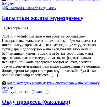
бөлүмү
Багыттын жалпы мүнөздөмөсү
11 Декабрь 2021
710100 – «Информатика жана эсептөө техникасы»
Информатика жана эсептөө техникасы – бул маалыматты
иштеп чыгуу, программалык камсыздоону түзүү, эсептөө
тутумдарын долбоорлоо жана эксплуатациялоо менен
байланышкан кенен тармак. Бул багыт теориялык жана
практикалык аспектилерди камтып, информатиканын
негиздеринен жана программалоодон баштап, эсептөө
түзүлүштөрүнүн аппараттык ишке ашырылышына чейинки
билимдердин кеңири спектрин өзүнө камтыйт. Бул багыт
боюнча бакалавр келечектеги […]
Компьютердик маалыматтык системалар жана башкаруу
бөлүмү
Окуу процесси (бакалавр)