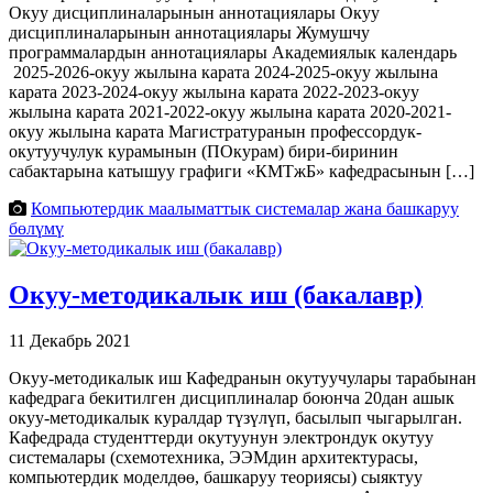
Окуу дисциплиналарынын аннотациялары Окуу
дисциплиналарынын аннотациялары Жумушчу
программалардын аннотациялары Академиялык календарь
2025-2026-окуу жылына карата 2024-2025-окуу жылына
карата 2023-2024-окуу жылына карата 2022-2023-окуу
жылына карата 2021-2022-окуу жылына карата 2020-2021-
окуу жылына карата Магистратуранын профессордук-
окутуучулук курамынын (ПОкурам) бири-биринин
сабактарына катышуу графиги «КМТжБ» кафедрасынын […]
Компьютердик маалыматтык системалар жана башкаруу
бөлүмү
Окуу-методикалык иш (бакалавр)
11 Декабрь 2021
Окуу-методикалык иш Кафедранын окутуучулары тарабынан
кафедрага бекитилген дисциплиналар боюнча 20дан ашык
окуу-методикалык куралдар түзүлүп, басылып чыгарылган.
Кафедрада студенттерди окутуунун электрондук окутуу
системалары (схемотехника, ЭЭМдин архитектурасы,
компьютердик моделдөө, башкаруу теориясы) сыяктуу