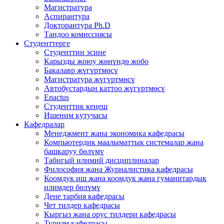
Магистратура
Аспирантура
Докторантура Ph.D
Тандоо комиссиясы
Студенттерге
Студенттин эсине
Карызды жоюу жөнүндө жобо
Бакалавр жүгүртмөсү
Магистратура жүгүртмөсү
Автобустардын каттоо жүгүртмөсү
Enactus
Студенттик кеңеш
Ишеним кутучасы
Кафедралар
Менеджмент жана экономика кафедрасы
Компьютердик маалыматтык системалар жана
башкаруу бөлүмү
Табигый илимий дисциплиналар
Философия жана Журналистика кафедрасы
Коомдук иш жана коомдук жана гуманитардык
илимдер бөлүмү
Дене тарбия кафедрасы
Чет тилдер кафедрасы
Кыргыз жана орус тилдери кафедрасы
Туризм кафедрасы