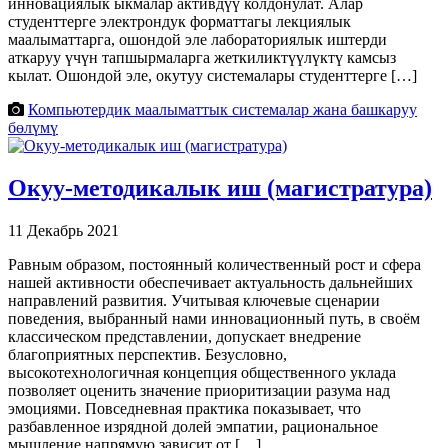
инновациялык ыкмалар активдүү колдонулат. Алар
студенттерге электрондук форматтагы лекциялык
маалыматтарга, ошондой эле лабораториялык иштерди
аткаруу үчүн тапшырмаларга жеткиликтүүлүктү камсыз
кылат. Ошондой эле, окутуу системалары студенттерге […]
Компьютердик маалыматтык системалар жана башкаруу
бөлүмү
Окуу-методикалык иш (магистратура)
11 Декабрь 2021
Равным образом, постоянный количественный рост и сфера
нашей активности обеспечивает актуальность дальнейших
направлений развития. Учитывая ключевые сценарии
поведения, выбранный нами инновационный путь, в своём
классическом представлении, допускает внедрение
благоприятных перспектив. Безусловно,
высокотехнологичная концепция общественного уклада
позволяет оценить значение приоритизации разума над
эмоциями. Повседневная практика показывает, что
разбавленное изрядной долей эмпатии, рациональное
мышление напрямую зависит от […]