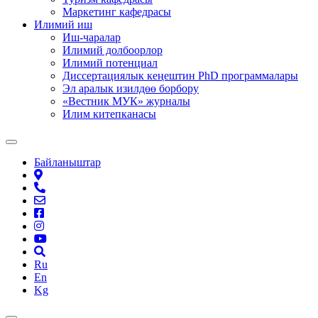
Маркетинг кафедрасы
Илимий иш
Иш-чаралар
Илимий долбоорлор
Илимий потенциал
Диссертациялык кеңештин PhD программалары
Эл аралык изилдөө борбору
«Вестник МУК» журналы
Илим китепканасы
Байланыштар
Ru
En
Kg