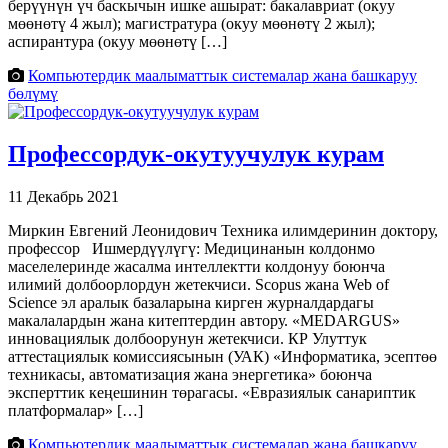
берүүнүн үч баскычын ишке ашырат: бакалавриат (окуу
мөөнөтү 4 жыл); магистратура (окуу мөөнөтү 2 жыл);
аспирантура (окуу мөөнөтү […]
Компьютердик маалыматтык системалар жана башкаруу
бөлүмү
Профессордук-окутуучулук курам
11 Декабрь 2021
Миркин Евгений Леонидович Техника илимдеринин доктору,
профессор Ишмердүүлүгү: Медицинанын колдонмо
маселелеринде жасалма интеллектти колдонуу боюнча
илимий долбоорлордун жетекчиси. Scopus жана Web of
Science эл аралык базаларына кирген журналдардагы
макалалардын жана китептердин автору. «MEDARGUS»
инновациялык долбоорунун жетекчиси. КР Улуттук
аттестациялык комиссиясынын (УАК) «Информатика, эсептөө
техникасы, автоматизация жана энергетика» боюнча
эксперттик кеңешинин төрагасы. «Евразиялык санариптик
платформалар» […]
Компьютердик маалыматтык системалар жана башкаруу