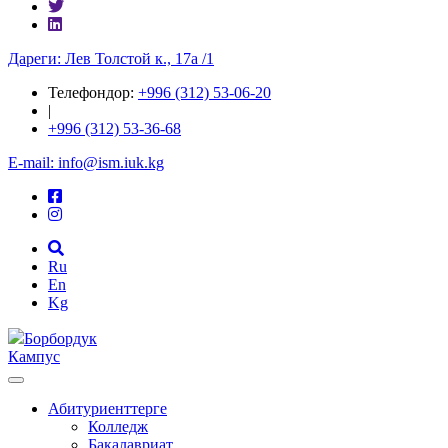
Дареги: Лев Толстой к., 17а /1
Телефондор:
+996 (312) 53-06-20
|
+996 (312) 53-36-68
E-mail: info@ism.iuk.kg
Ru
En
Kg
Борбордук
Кампус
Абитуриенттерге
Колледж
Бакалавриат