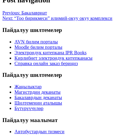
Post navigation
Previous:
Бакалавриат
Next:
“Тоо бирикмеси” илимий-окуу окуу комплекси
Пайдалуу шилтемелер
AVN билим порталы
Moodle билим порталы
Электрондук китепкана IPR Books
Кирлибнет электрондук китепканасы
Справка онлайн заказ бериңиз
Пайдалуу шилтемелер
Жаңылыктар
Магистрдин деканаты
Бакалаврдын деканаты
Шилтеменин аталышы
Бүтүрүүчүлөр
Пайдалуу маалымат
Автобустардын тизмеси