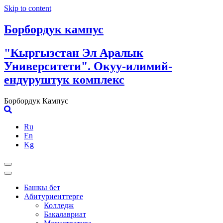
Skip to content
Борбордук кампус
"Кыргызстан Эл Аралык
Университети". Окуу-илимий-
ендуруштук комплекс
Борбордук Кампус
Ru
En
Kg
Башкы бет
Абитуриенттерге
Колледж
Бакалавриат