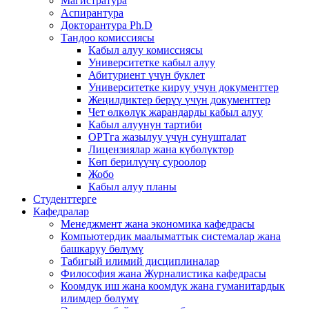
Магистратура
Аспирантура
Докторантура Ph.D
Тандоо комиссиясы
Кабыл алуу комиссиясы
Университетке кабыл алуу
Абитуриент үчүн буклет
Университетке кируу учун документтер
Жеңилдиктер берүү үчүн документтер
Чет өлкөлүк жарандарды кабыл алуу
Кабыл алуунун тартиби
ОРТга жазылуу үчүн сунушталат
Лицензиялар жана күбөлүктөр
Көп берилүүчү суроолор
Жобо
Кабыл алуу планы
Студенттерге
Кафедралар
Менеджмент жана экономика кафедрасы
Компьютердик маалыматтык системалар жана
башкаруу бөлүмү
Табигый илимий дисциплиналар
Философия жана Журналистика кафедрасы
Коомдук иш жана коомдук жана гуманитардык
илимдер бөлүмү