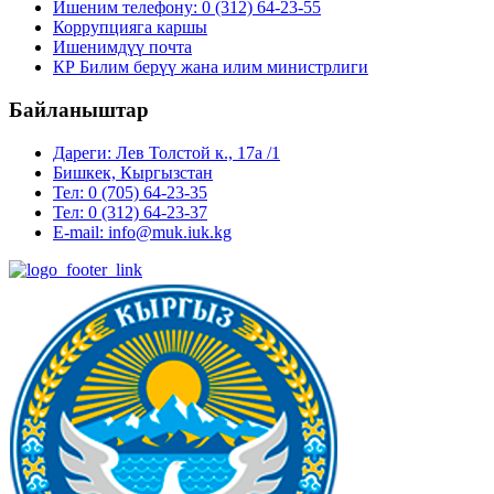
Ишеним телефону: 0 (312) 64-23-55
Коррупцияга каршы
Ишенимдүү почта
КР Билим берүү жана илим министрлиги
Байланыштар
Дареги: Лев Толстой к., 17а /1
Бишкек, Кыргызстан
Тел: 0 (705) 64-23-35
Тел: 0 (312) 64-23-37
E-mail: info@muk.iuk.kg