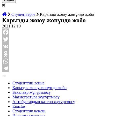
Студенттерге
Карызды жоюу жөнүндө жобо
Карызды жоюу жөнүндө жобо
2021.12.10
Facebook
Twitter
VK
Odnoklassniki
WhatsApp
Telegram
Студенттин эсине
Карызды жоюу жөнүндө жобо
Бакалавр жүгүртмөсү
Магистратура жүгүртмөсү
Автобустардын каттоо жүгүртмөсү
Enactus
Студенттик кеңеш
Ишеним кутучасы