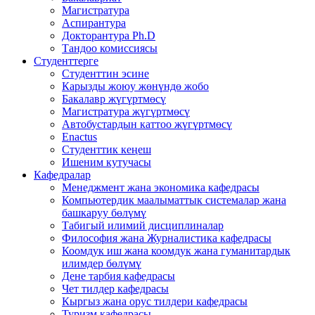
Магистратура
Аспирантура
Докторантура Ph.D
Тандоо комиссиясы
Студенттерге
Студенттин эсине
Карызды жоюу жөнүндө жобо
Бакалавр жүгүртмөсү
Магистратура жүгүртмөсү
Автобустардын каттоо жүгүртмөсү
Enactus
Студенттик кеңеш
Ишеним кутучасы
Кафедралар
Менеджмент жана экономика кафедрасы
Компьютердик маалыматтык системалар жана
башкаруу бөлүмү
Табигый илимий дисциплиналар
Философия жана Журналистика кафедрасы
Коомдук иш жана коомдук жана гуманитардык
илимдер бөлүмү
Дене тарбия кафедрасы
Чет тилдер кафедрасы
Кыргыз жана орус тилдери кафедрасы
Туризм кафедрасы