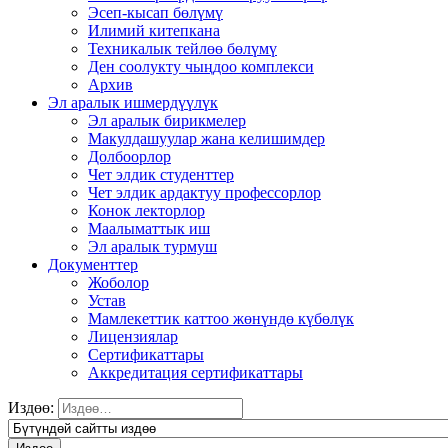
Эсеп-кысап бөлүмү
Илимий китепкана
Техникалык тейлөө бөлүмү
Ден соолукту чыңдоо комплекси
Архив
Эл аралык ишмердүүлүк
Эл аралык бирикмелер
Макулдашуулар жана келишимдер
Долбоорлор
Чет элдик студенттер
Чет элдик ардактуу профессорлор
Конок лекторлор
Маалыматтык иш
Эл аралык турмуш
Документтер
Жоболор
Устав
Мамлекеттик каттоо жөнүндө күбөлүк
Лицензиялар
Сертификаттары
Аккредитация сертификаттары
Издөө: