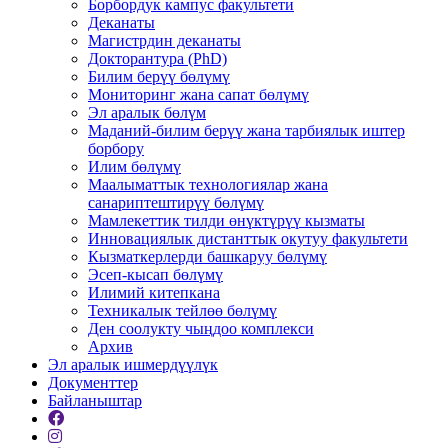
Борбордук кампус факультети
Деканаты
Магистрдин деканаты
Докторантура (PhD)
Билим берүү бөлүмү
Мониторинг жана сапат бөлүмү
Эл аралык бөлүм
Маданий-билим берүү жана тарбиялык иштер
борбору
Илим бөлүмү
Маалыматтык технологиялар жана
санариптештирүү бөлүмү
Мамлекеттик тилди өнүктүрүү кызматы
Инновациялык дистанттык окутуу факультети
Кызматкерлерди башкаруу бөлүмү
Эсеп-кысап бөлүмү
Илимий китепкана
Техникалык тейлөө бөлүмү
Ден соолукту чыңдоо комплекси
Архив
Эл аралык ишмердүүлүк
Документтер
Байланыштар