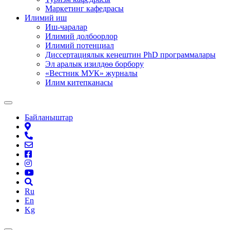
Маркетинг кафедрасы
Илимий иш
Иш-чаралар
Илимий долбоорлор
Илимий потенциал
Диссертациялык кеңештин PhD программалары
Эл аралык изилдөө борбору
«Вестник МУК» журналы
Илим китепканасы
Байланыштар
Ru
En
Kg