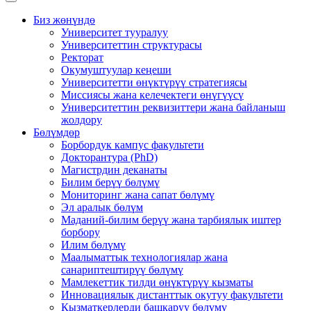
Биз жөнүндө
Университет тууралуу
Университеттин структурасы
Ректорат
Окумуштуулар кеңеши
Университетти өнүктүрүү стратегиясы
Миссиясы жана келечектеги өнүгүүсү
Университеттин реквизиттери жана байланыш
жолдору
Бөлүмдөр
Борбордук кампус факультети
Докторантура (PhD)
Магистрдин деканаты
Билим берүү бөлүмү
Мониторинг жана сапат бөлүмү
Эл аралык бөлүм
Маданий-билим берүү жана тарбиялык иштер
борбору
Илим бөлүмү
Маалыматтык технологиялар жана
санариптештирүү бөлүмү
Мамлекеттик тилди өнүктүрүү кызматы
Инновациялык дистанттык окутуу факультети
Кызматкерлерди башкаруу бөлүмү