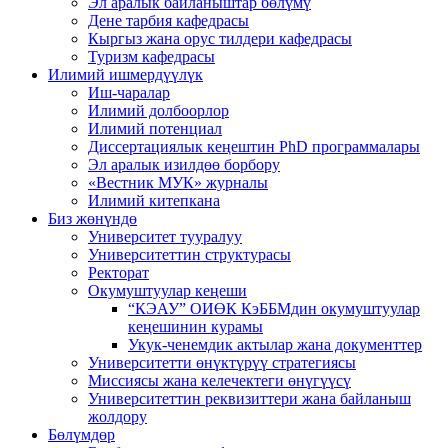
Эл аралык байланыштар бөлүмү
Дене тарбия кафедрасы
Кыргыз жана орус тилдери кафедрасы
Туризм кафедрасы
Илимий ишмердүүлүк
Иш-чаралар
Илимий долбоорлор
Илимий потенциал
Диссертациялык кеңештин PhD программалары
Эл аралык изилдөө борбору
«Вестник МУК» журналы
Илимий китепкана
Биз жөнүндө
Университет тууралуу
Университеттин структурасы
Ректорат
Окумуштуулар кеңеши
“КЭАУ” ОИӨК КэББМдин окумуштуулар
кеңешинин курамы
Укук-ченемдик актылар жана документтер
Университетти өнүктүрүү стратегиясы
Миссиясы жана келечектеги өнүгүүсү
Университеттин реквизиттери жана байланыш
жолдору
Бөлүмдөр