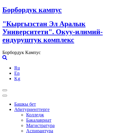
Skip
Борбордук кампус
to
content
"Кыргызстан Эл Аралык
Университети". Окуу-илимий-
ендуруштук комплекс
Борбордук Кампус
Ru
En
Kg
Башкы бет
Абитуриенттерге
Колледж
Бакалавриат
Магистратура
Аспирантура