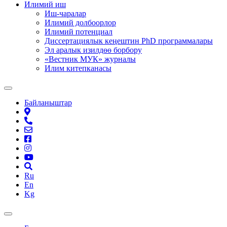
Илимий иш
Иш-чаралар
Илимий долбоорлор
Илимий потенциал
Диссертациялык кеңештин PhD программалары
Эл аралык изилдөө борбору
«Вестник МУК» журналы
Илим китепканасы
Байланыштар
Ru
En
Kg