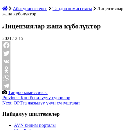
Абитуриенттерге
Тандоо комиссиясы
Лицензиялар
жана күбөлүктөр
Лицензиялар жана күбөлүктөр
2021.12.15
Facebook
Twitter
VK
Odnoklassniki
WhatsApp
Тандоо комиссиясы
Telegram
Post
Previous:
Көп берилүүчү суроолор
Next:
ОРТга жазылуу үчүн сунушталат
navigation
Пайдалуу шилтемелер
AVN билим порталы