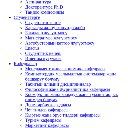
Аспирантура
Докторантура Ph.D
Тандоо комиссиясы
Студенттерге
Студенттин эсине
Карызды жоюу жөнүндө жобо
Бакалавр жүгүртмөсү
Магистратура жүгүртмөсү
Автобустардын каттоо жүгүртмөсү
Enactus
Студенттик кеңеш
Ишеним кутучасы
Кафедралар
Менеджмент жана экономика кафедрасы
Компьютердик маалыматтык системалар жана
башкаруу бөлүмү
Табигый илимий дисциплиналар
Философия жана Журналистика кафедрасы
Коомдук иш жана коомдук жана гуманитардык
илимдер бөлүмү
Дене тарбия кафедрасы
Чет тилдер кафедрасы
Кыргыз жана орус тилдери кафедрасы
Туризм кафедрасы
Маркетинг кафедрасы