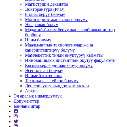
Магистрдин деканаты
Докторантура (PhD)
Билим берүү бөлүмү
Мониторинг жана сапат бөлүмү
Эл аралык бөлүм
Маданий-билим берүү жана тарбиялык иштер
борбору
Илим бөлүмү
Маалыматтык технологиялар жана
санариптештирүү бөлүмү
Мамлекеттик тилди өнүктүрүү кызматы
Инновациялык дистанттык окутуу факультети
Кызматкерлерди башкаруу бөлүмү
Эсеп-кысап бөлүмү
Илимий китепкана
Техникалык тейлөө бөлүмү
Ден соолукту чыңдоо комплекси
Архив
Эл аралык ишмердүүлүк
Документтер
Байланыштар