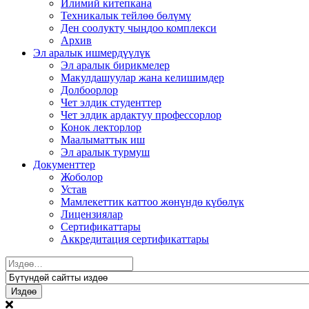
Илимий китепкана
Техникалык тейлөө бөлүмү
Ден соолукту чыңдоо комплекси
Архив
Эл аралык ишмердүүлүк
Эл аралык бирикмелер
Макулдашуулар жана келишимдер
Долбоорлор
Чет элдик студенттер
Чет элдик ардактуу профессорлор
Конок лекторлор
Маалыматтык иш
Эл аралык турмуш
Документтер
Жоболор
Устав
Мамлекеттик каттоо жөнүндө күбөлүк
Лицензиялар
Сертификаттары
Аккредитация сертификаттары
Издөө: