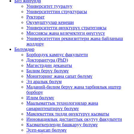
Биз жөнүндө
Университет тууралуу
Университеттин структурасы
Ректорат
Окумуштуулар кеңеши
Университетти өнүктүрүү стратегиясы
Миссиясы жана келечектеги өнүгүүсү
Университеттин реквизиттери жана байланыш
жолдору
Бөлүмдөр
Борбордук кампус факультети
Докторантура (PhD)
Магистрдин деканаты
Билим берүү бөлүмү
Мониторинг жана сапат бөлүмү
Эл аралык бөлүм
Маданий-билим берүү жана тарбиялык иштер
борбору
Илим бөлүмү
Маалыматтык технологиялар жана
санариптештирүү бөлүмү
Мамлекеттик тилди өнүктүрүү кызматы
Инновациялык дистанттык окутуу факультети
Кызматкерлерди башкаруу бөлүмү
Эсеп-кысап бөлүмү