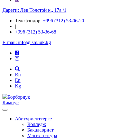
Дареги: Лев Толстой к., 17а /1
Телефондор:
+996 (312) 53-06-20
|
+996 (312) 53-36-68
E-mail: info@ism.iuk.kg
Ru
En
Kg
Борбордук
Кампус
Абитуриенттерге
Колледж
Бакалавриат
Магистратура