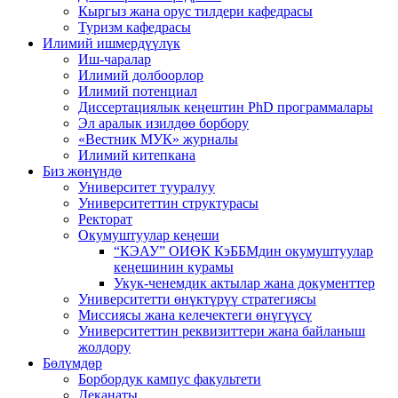
Кыргыз жана орус тилдери кафедрасы
Туризм кафедрасы
Илимий ишмердүүлүк
Иш-чаралар
Илимий долбоорлор
Илимий потенциал
Диссертациялык кеңештин PhD программалары
Эл аралык изилдөө борбору
«Вестник МУК» журналы
Илимий китепкана
Биз жөнүндө
Университет тууралуу
Университеттин структурасы
Ректорат
Окумуштуулар кеңеши
“КЭАУ” ОИӨК КэББМдин окумуштуулар
кеңешинин курамы
Укук-ченемдик актылар жана документтер
Университетти өнүктүрүү стратегиясы
Миссиясы жана келечектеги өнүгүүсү
Университеттин реквизиттери жана байланыш
жолдору
Бөлүмдөр
Борбордук кампус факультети
Деканаты