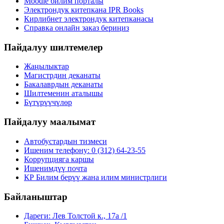
Moodle билим порталы
Электрондук китепкана IPR Books
Кирлибнет электрондук китепканасы
Справка онлайн заказ бериңиз
Пайдалуу шилтемелер
Жаңылыктар
Магистрдин деканаты
Бакалаврдын деканаты
Шилтеменин аталышы
Бүтүрүүчүлөр
Пайдалуу маалымат
Автобустардын тизмеси
Ишеним телефону: 0 (312) 64-23-55
Коррупцияга каршы
Ишенимдүү почта
КР Билим берүү жана илим министрлиги
Байланыштар
Дареги: Лев Толстой к., 17а /1