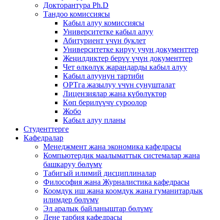
Докторантура Ph.D
Тандоо комиссиясы
Кабыл алуу комиссиясы
Университетке кабыл алуу
Абитуриент үчүн буклет
Университетке кируу учун документтер
Жеңилдиктер берүү үчүн документтер
Чет өлкөлүк жарандарды кабыл алуу
Кабыл алуунун тартиби
ОРТга жазылуу үчүн сунушталат
Лицензиялар жана күбөлүктөр
Көп берилүүчү суроолор
Жобо
Кабыл алуу планы
Студенттерге
Кафедралар
Менеджмент жана экономика кафедрасы
Компьютердик маалыматтык системалар жана
башкаруу бөлүмү
Табигый илимий дисциплиналар
Философия жана Журналистика кафедрасы
Коомдук иш жана коомдук жана гуманитардык
илимдер бөлүмү
Эл аралык байланыштар бөлүмү
Дене тарбия кафедрасы