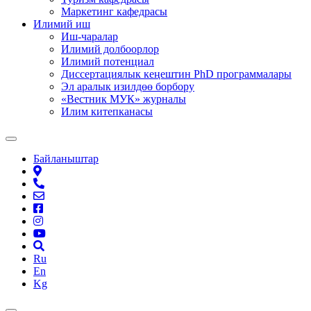
Маркетинг кафедрасы
Илимий иш
Иш-чаралар
Илимий долбоорлор
Илимий потенциал
Диссертациялык кеңештин PhD программалары
Эл аралык изилдөө борбору
«Вестник МУК» журналы
Илим китепканасы
Байланыштар
Ru
En
Kg