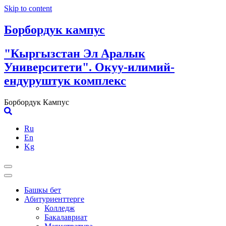
Skip to content
Борбордук кампус
"Кыргызстан Эл Аралык
Университети". Окуу-илимий-
ендуруштук комплекс
Борбордук Кампус
Ru
En
Kg
Башкы бет
Абитуриенттерге
Колледж
Бакалавриат