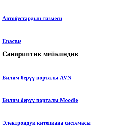
Автобустардын тизмеси
Enactus
Санариптик мейкиндик
Билим берүү порталы AVN
Билим берүү порталы Moodle
Электрондук китепкана системасы