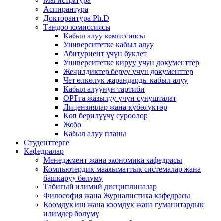
Магистратура
Аспирантура
Докторантура Ph.D
Тандоо комиссиясы
Кабыл алуу комиссиясы
Университетке кабыл алуу
Абитуриент үчүн буклет
Университетке кируу учун документтер
Жеңилдиктер берүү үчүн документтер
Чет өлкөлүк жарандарды кабыл алуу
Кабыл алуунун тартиби
ОРТга жазылуу үчүн сунушталат
Лицензиялар жана күбөлүктөр
Көп берилүүчү суроолор
Жобо
Кабыл алуу планы
Студенттерге
Кафедралар
Менеджмент жана экономика кафедрасы
Компьютердик маалыматтык системалар жана
башкаруу бөлүмү
Табигый илимий дисциплиналар
Философия жана Журналистика кафедрасы
Коомдук иш жана коомдук жана гуманитардык
илимдер бөлүмү