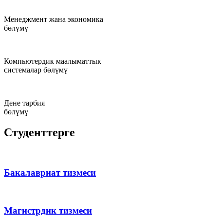
Менеджмент жана экономика
бөлүмү
Компьютердик маалыматтык
системалар бөлүмү
Дене тарбия
бөлүмү
Студенттерге
Бакалавриат тизмеси
Магистрдик тизмеси