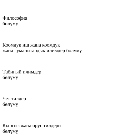
Философия
бөлүмү
Коомдук иш жана коомдук
жана гуманитардык илимдер бөлүмү
Табигый илимдер
бөлүмү
Чет тилдер
бөлүмү
Кыргыз жана орус тилдери
бөлүмү