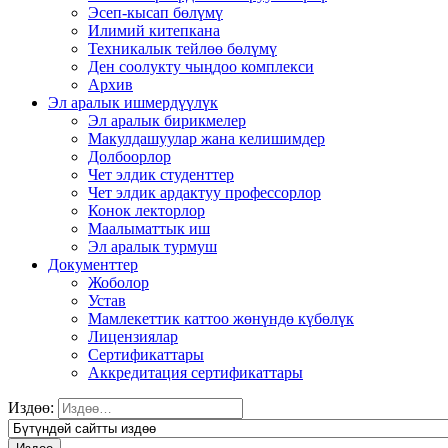
Эсеп-кысап бөлүмү
Илимий китепкана
Техникалык тейлөө бөлүмү
Ден соолукту чыңдоо комплекси
Архив
Эл аралык ишмердүүлүк
Эл аралык бирикмелер
Макулдашуулар жана келишимдер
Долбоорлор
Чет элдик студенттер
Чет элдик ардактуу профессорлор
Конок лекторлор
Маалыматтык иш
Эл аралык турмуш
Документтер
Жоболор
Устав
Мамлекеттик каттоо жөнүндө күбөлүк
Лицензиялар
Сертификаттары
Аккредитация сертификаттары
Издөө: