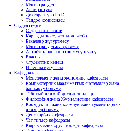
Магистратура
Аспирантура
Докторантура Ph.D
Тандоо комиссиясы
Студенттерге
Студенттин эсине
Карызды жоюу жөнүндө жобо
Бакалавр жүгүртмөсү
Магистратура жүгүртмөсү
Автобустардын каттоо жүгүртмөсү
Enactus
Студенттик кеңеш
Ишеним кутучасы
Кафедралар
Менеджмент жана экономика кафедрасы
Компьютердик маалыматтык системалар жана
башкаруу бөлүмү
Табигый илимий дисциплиналар
Философия жана Журналистика кафедрасы
Коомдук иш жана коомдук жана гуманитардык
илимдер бөлүмү
Дене тарбия кафедрасы
Чет тилдер кафедрасы
Кыргыз жана орус тилдери кафедрасы
Туризм кафедрасы