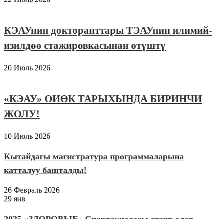
КЭАУнин докторанттары ТЭАУнин илимий-
изилдөө стажировкасынан өтүштү
20 Июль 2026
«КЭАУ» ОИӨК ТАРЫХЫНДА БИРИНЧИ
ЖОЛУ!
10 Июль 2026
Кытайдагы магистратура программаларына
катталуу башталды!
26 Февраль 2026
29 янв