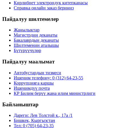
Кирлибнет электрондук китепканасы
Справка онлайн заказ бериңиз
Пайдалуу шилтемелер
Жаңылыктар
Магистрдин деканаты
Бакалаврдын деканаты
Шилтеменин аталышы
Бүтүрүүчүлөр
Пайдалуу маалымат
Автобустардын тизмеси
Ишеним телефону: 0 (312) 64-23-55
Коррупцияга каршы
Ишенимдүү почта
КР Билим берүү жана илим министрлиги
Байланыштар
Дареги: Лев Толстой к., 17а /1
Бишкек, Кыргызстан
Тел: 0 (705) 64-23-35