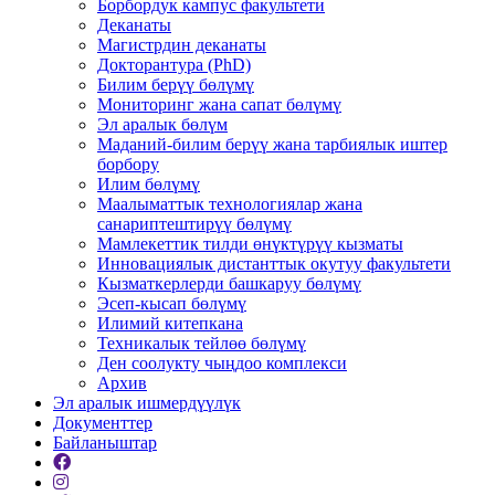
Борбордук кампус факультети
Деканаты
Магистрдин деканаты
Докторантура (PhD)
Билим берүү бөлүмү
Мониторинг жана сапат бөлүмү
Эл аралык бөлүм
Маданий-билим берүү жана тарбиялык иштер
борбору
Илим бөлүмү
Маалыматтык технологиялар жана
санариптештирүү бөлүмү
Мамлекеттик тилди өнүктүрүү кызматы
Инновациялык дистанттык окутуу факультети
Кызматкерлерди башкаруу бөлүмү
Эсеп-кысап бөлүмү
Илимий китепкана
Техникалык тейлөө бөлүмү
Ден соолукту чыңдоо комплекси
Архив
Эл аралык ишмердүүлүк
Документтер
Байланыштар