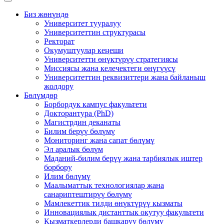
Биз жөнүндө
Университет тууралуу
Университеттин структурасы
Ректорат
Окумуштуулар кеңеши
Университетти өнүктүрүү стратегиясы
Миссиясы жана келечектеги өнүгүүсү
Университеттин реквизиттери жана байланыш
жолдору
Бөлүмдөр
Борбордук кампус факультети
Докторантура (PhD)
Магистрдин деканаты
Билим берүү бөлүмү
Мониторинг жана сапат бөлүмү
Эл аралык бөлүм
Маданий-билим берүү жана тарбиялык иштер
борбору
Илим бөлүмү
Маалыматтык технологиялар жана
санариптештирүү бөлүмү
Мамлекеттик тилди өнүктүрүү кызматы
Инновациялык дистанттык окутуу факультети
Кызматкерлерди башкаруу бөлүмү