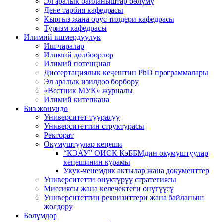
Эл аралык байланыштар бөлүмү
Дене тарбия кафедрасы
Кыргыз жана орус тилдери кафедрасы
Туризм кафедрасы
Илимий ишмердүүлүк
Иш-чаралар
Илимий долбоорлор
Илимий потенциал
Диссертациялык кеңештин PhD программалары
Эл аралык изилдөө борбору
«Вестник МУК» журналы
Илимий китепкана
Биз жөнүндө
Университет тууралуу
Университеттин структурасы
Ректорат
Окумуштуулар кеңеши
“КЭАУ” ОИӨК КэББМдин окумуштуулар
кеңешинин курамы
Укук-ченемдик актылар жана документтер
Университетти өнүктүрүү стратегиясы
Миссиясы жана келечектеги өнүгүүсү
Университеттин реквизиттери жана байланыш
жолдору
Бөлүмдөр