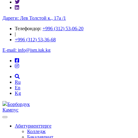
Дареги: Лев Толстой к., 17а /1
Телефондор:
+996 (312) 53-06-20
|
+996 (312) 53-36-68
E-mail: info@ism.iuk.kg
Ru
En
Kg
Борбордук
Кампус
Абитуриенттерге
Колледж
Бакалавриат