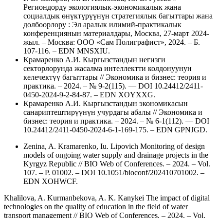
Региондорду экологиялык-экономикалык жана
социалдык өнүктүрүүнүн стратегиялык багыттары жана
долбоорлору : Эл аралык илимий-практикалык
конференциянын материалдары, Москва, 27-март 2024-
жыл. – Москва: ООО «Сам Полиграфист», 2024. – Б.
107-116. – EDN MNSXIU.
Крамаренко А.И. Кыргызстандын негизги
секторлорунда жасалма интеллектти колдонуунун
келечектүү багыттары // Экономика и бизнес: теория и
практика. – 2024. – № 9-2(115). –– DOI 10.24412/2411-
0450-2024-9-2-84-87. – EDN XOYXXG.
Крамаренко А.И. Кыргызстандын экономикасын
санариптештирүүнүн учурдагы абалы // Экономика и
бизнес: теория и практика. – 2024. – № 6-1(112). –– DOI
10.24412/2411-0450-2024-6-1-169-175. – EDN GPNJGD.
Zenina, A. Kramarenko, Iu. Lipovich Monitoring of design
models of ongoing water supply and drainage projects in the
Kyrgyz Republic // BIO Web of Conferences. – 2024. – Vol.
107. – P. 01002. – DOI 10.1051/bioconf/202410701002. –
EDN XOHWCF.
Khalilova, A. Kurmanbekova, A. K. Kanykei The impact of digital
technologies on the quality of education in the field of water
transport management // BIO Web of Conferences. – 2024. – Vol.