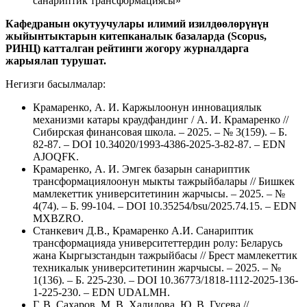
санариптик трансформациясы»
Кафедранын окутуучулары илимий изилдөөлөрүнүн
жыйынтыктарын китепканалык базаларда (Scopus,
РИНЦ) катталган рейтинги жогору журналдарга
жарыялап турушат.
Негизги басылмалар:
Крамаренко, А. И. Каржылоонун инновациялык
механизми катары краудфандинг / А. И. Крамаренко //
Сибирская финансовая школа. – 2025. – № 3(159). – Б.
82-87. – DOI 10.34020/1993-4386-2025-3-82-87. – EDN
AJOQFK.
Крамаренко, А. И. Эмгек базарын санариптик
трансформациялоонун мыкты тажрыйбалары // Бишкек
мамлекеттик университетинин жарчысы. – 2025. – №
4(74). – Б. 99-104. – DOI 10.35254/bsu/2025.74.15. – EDN
MXBZRO.
Станкевич Д.В., Крамаренко А.И. Санариптик
трансформацияда университеттердин ролу: Беларусь
жана Кыргызстандын тажрыйбасы // Брест мамлекеттик
техникалык университетинин жарчысы. – 2025. – №
1(136). – Б. 225-230. – DOI 10.36773/1818-1112-2025-136-
1-225-230. – EDN UDALMH.
Г. В. Сахаров, М. В. Халилова, Ю. В. Гусева //