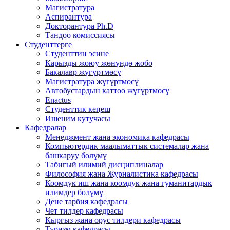
Магистратура
Аспирантура
Докторантура Ph.D
Тандоо комиссиясы
Студенттерге
Студенттин эсине
Карызды жоюу жөнүндө жобо
Бакалавр жүгүртмөсү
Магистратура жүгүртмөсү
Автобустардын каттоо жүгүртмөсү
Enactus
Студенттик кеңеш
Ишеним кутучасы
Кафедралар
Менеджмент жана экономика кафедрасы
Компьютердик маалыматтык системалар жана
башкаруу бөлүмү
Табигый илимий дисциплиналар
Философия жана Журналистика кафедрасы
Коомдук иш жана коомдук жана гуманитардык
илимдер бөлүмү
Дене тарбия кафедрасы
Чет тилдер кафедрасы
Кыргыз жана орус тилдери кафедрасы
Туризм кафедрасы