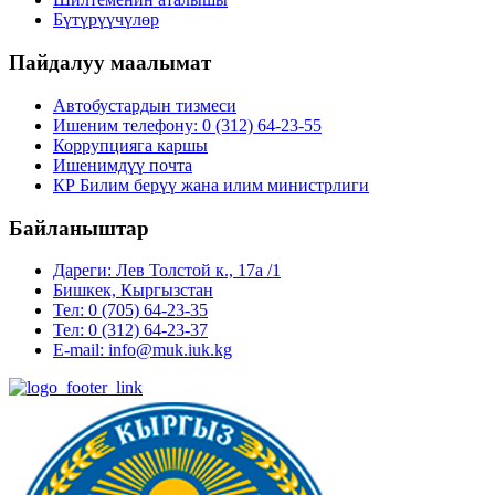
Бүтүрүүчүлөр
Пайдалуу маалымат
Автобустардын тизмеси
Ишеним телефону: 0 (312) 64-23-55
Коррупцияга каршы
Ишенимдүү почта
КР Билим берүү жана илим министрлиги
Байланыштар
Дареги: Лев Толстой к., 17а /1
Бишкек, Кыргызстан
Тел: 0 (705) 64-23-35
Тел: 0 (312) 64-23-37
E-mail: info@muk.iuk.kg