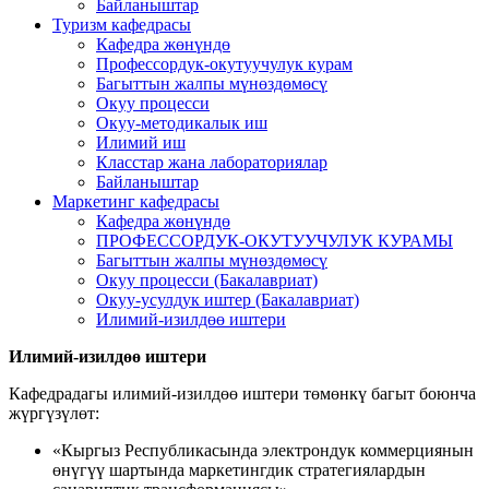
Байланыштар
Туризм кафедрасы
Кафедра жөнүндө
Профессордук-окутуучулук курам
Багыттын жалпы мүнөздөмөсү
Окуу процесси
Окуу-методикалык иш
Илимий иш
Класстар жана лабораториялар
Байланыштар
Маркетинг кафедрасы
Кафедра жөнүндө
ПРОФЕССОРДУК-ОКУТУУЧУЛУК КУРАМЫ
Багыттын жалпы мүнөздөмөсү
Окуу процесси (Бакалавриат)
Окуу-усулдук иштер (Бакалавриат)
Илимий-изилдөө иштери
Илимий-изилдөө иш
тер
и
Кафедрадагы илимий-изилдөө иштери төмөнкү багыт боюнча
жүргүзүлөт:
«Кыргыз Республикасында электрондук коммерциянын
өнүгүү шартында маркетингдик стратегиялардын