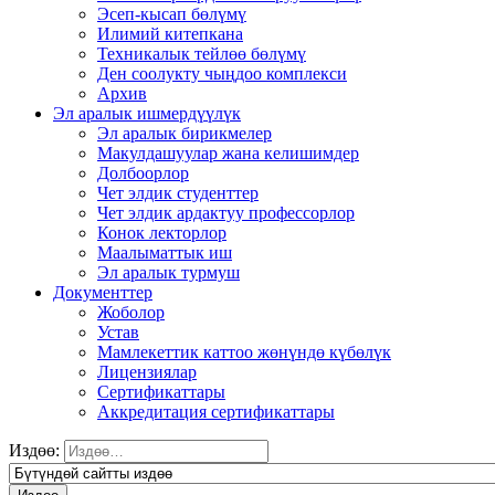
Эсеп-кысап бөлүмү
Илимий китепкана
Техникалык тейлөө бөлүмү
Ден соолукту чыңдоо комплекси
Архив
Эл аралык ишмердүүлүк
Эл аралык бирикмелер
Макулдашуулар жана келишимдер
Долбоорлор
Чет элдик студенттер
Чет элдик ардактуу профессорлор
Конок лекторлор
Маалыматтык иш
Эл аралык турмуш
Документтер
Жоболор
Устав
Мамлекеттик каттоо жөнүндө күбөлүк
Лицензиялар
Сертификаттары
Аккредитация сертификаттары
Издөө: