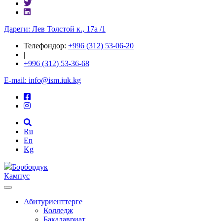
Дареги: Лев Толстой к., 17а /1
Телефондор:
+996 (312) 53-06-20
|
+996 (312) 53-36-68
E-mail: info@ism.iuk.kg
Ru
En
Kg
Борбордук
Кампус
Абитуриенттерге
Колледж
Бакалавриат