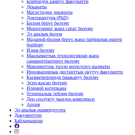
Борбордук кампус факультети
Деканаты
Магистрдин деканаты
Докторантура (PhD)
Билим берүү бөлүмү
Мониторинг жана сапат бөлүмү
Эл аралык бөлүм
Маданий-билим берүү жана тарбиялык иштер
борбору
Илим бөлүмү
Маалыматтык технологиялар жана
санариптештирүү бөлүмү
Мамлекеттик тилди өнүктүрүү кызматы
Инновациялык дистанттык окутуу факультети
Кызматкерлерди башкаруу бөлүмү
Эсеп-кысап бөлүмү
Илимий китепкана
Техникалык тейлөө бөлүмү
Ден соолукту чыңдоо комплекси
Архив
Эл аралык ишмердүүлүк
Документтер
Байланыштар