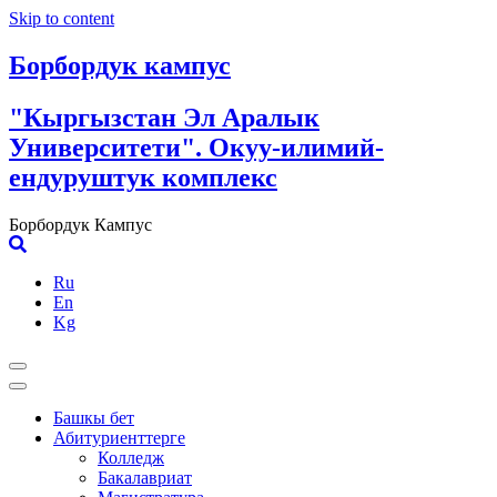
Skip to content
Борбордук кампус
"Кыргызстан Эл Аралык
Университети". Окуу-илимий-
ендуруштук комплекс
Борбордук Кампус
Ru
En
Kg
Башкы бет
Абитуриенттерге
Колледж
Бакалавриат