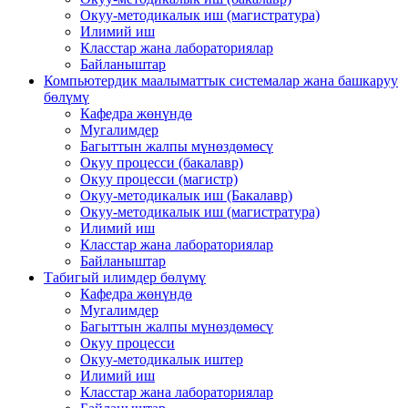
Окуу-методикалык иш (магистратура)
Илимий иш
Класстар жана лабораториялар
Байланыштар
Компьютердик маалыматтык системалар жана башкаруу
бөлүмү
Кафедра жөнүндө
Мугалимдер
Багыттын жалпы мүнөздөмөсү
Окуу процесси (бакалавр)
Окуу процесси (магистр)
Окуу-методикалык иш (Бакалавр)
Окуу-методикалык иш (магистратура)
Илимий иш
Класстар жана лабораториялар
Байланыштар
Табигый илимдер бөлүмү
Кафедра жөнүндө
Мугалимдер
Багыттын жалпы мүнөздөмөсү
Окуу процесси
Окуу-методикалык иштер
Илимий иш
Класстар жана лабораториялар