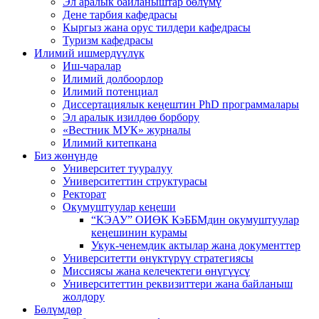
Эл аралык байланыштар бөлүмү
Дене тарбия кафедрасы
Кыргыз жана орус тилдери кафедрасы
Туризм кафедрасы
Илимий ишмердүүлүк
Иш-чаралар
Илимий долбоорлор
Илимий потенциал
Диссертациялык кеңештин PhD программалары
Эл аралык изилдөө борбору
«Вестник МУК» журналы
Илимий китепкана
Биз жөнүндө
Университет тууралуу
Университеттин структурасы
Ректорат
Окумуштуулар кеңеши
“КЭАУ” ОИӨК КэББМдин окумуштуулар
кеңешинин курамы
Укук-ченемдик актылар жана документтер
Университетти өнүктүрүү стратегиясы
Миссиясы жана келечектеги өнүгүүсү
Университеттин реквизиттери жана байланыш
жолдору
Бөлүмдөр