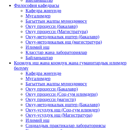
Байланыштар
Философия кафедрасы
Кафедра жөнүндө
Мугалимдер
Багыттын жалпы мүнөздөмөсү
Окуу процесси (бакалавр)
Окуу процесси (Магистратура)
Окуу-методикалык иштер (бакалавр)
Окуу-методикалык иш (магистратура)
Илимий иш
Класстар жана лабораториялар
Байланыштар
Коомдук иш жана коомдук жана гуманитардык илимдер
бөлүмү
Кафедра жөнүндө
Мугалимдер
Багыттын жалпы мүнөздөмөсү
Окуу процесси (Бакалавр)
Окуу процесси (Соц-гум илимдери)
Окуу процесси (магистр)
Окуу-методикалык иштер (Бакалавр)
Окуу-усулдук иш (Соц-гум илимдер)
Окуу-усулдук иш (Магистратура)
Илимий иш
Социалдык практикалар лабораториясы