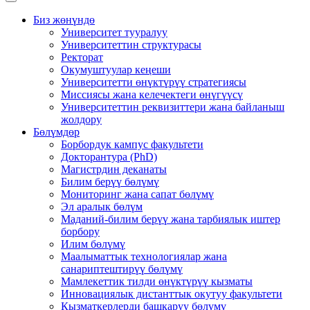
Биз жөнүндө
Университет тууралуу
Университеттин структурасы
Ректорат
Окумуштуулар кеңеши
Университетти өнүктүрүү стратегиясы
Миссиясы жана келечектеги өнүгүүсү
Университеттин реквизиттери жана байланыш
жолдору
Бөлүмдөр
Борбордук кампус факультети
Докторантура (PhD)
Магистрдин деканаты
Билим берүү бөлүмү
Мониторинг жана сапат бөлүмү
Эл аралык бөлүм
Маданий-билим берүү жана тарбиялык иштер
борбору
Илим бөлүмү
Маалыматтык технологиялар жана
санариптештирүү бөлүмү
Мамлекеттик тилди өнүктүрүү кызматы
Инновациялык дистанттык окутуу факультети
Кызматкерлерди башкаруу бөлүмү