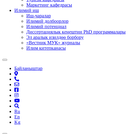
Маркетинг кафедрасы
Илимий иш
Иш-чаралар
Илимий долбоорлор
Илимий потенциал
Диссертациялык кеңештин PhD программалары
Эл аралык изилдөө борбору
«Вестник МУК» журналы
Илим китепканасы
Байланыштар
Ru
En
Kg