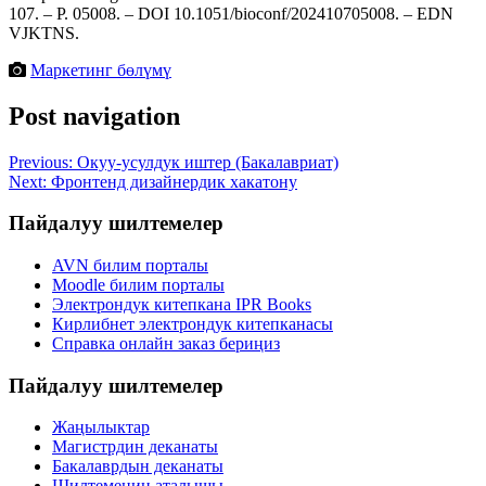
107. – P. 05008. – DOI 10.1051/bioconf/202410705008. – EDN
VJKTNS.
Маркетинг бөлүмү
Post navigation
Previous:
Окуу-усулдук иштер (Бакалавриат)
Next:
Фронтенд дизайнердик хакатону
Пайдалуу шилтемелер
AVN билим порталы
Moodle билим порталы
Электрондук китепкана IPR Books
Кирлибнет электрондук китепканасы
Справка онлайн заказ бериңиз
Пайдалуу шилтемелер
Жаңылыктар
Магистрдин деканаты
Бакалаврдын деканаты
Шилтеменин аталышы