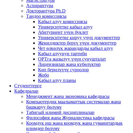
Магистратура
Аспирантура
Докторантура Ph.D
Тандоо комиссиясы
Кабыл алуу комиссиясы
Университетке кабыл алуу
Абитуриент үчүн буклет
Университетке кируу учун документтер
Жеңилдиктер берүү үчүн документтер
Чет өлкөлүк жарандарды кабыл алуу
Кабыл алуунун тартиби
ОРТга жазылуу үчүн сунушталат
Лицензиялар жана күбөлүктөр
Көп берилүүчү суроолор
Жобо
Кабыл алуу планы
Студенттерге
Кафедралар
Менеджмент жана экономика кафедрасы
Компьютердик маалыматтык системалар жана
башкаруу бөлүмү
Табигый илимий дисциплиналар
Философия жана Журналистика кафедрасы
Коомдук иш жана коомдук жана гуманитардык
илимдер бөлүмү