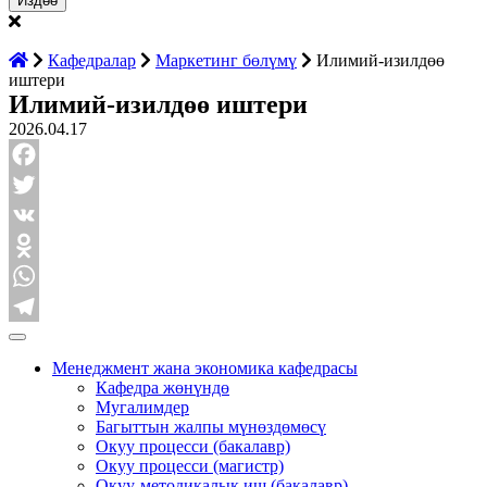
Кафедралар
Маркетинг бөлүмү
Илимий-изилдөө
иштери
Илимий-изилдөө иштери
2026.04.17
Facebook
Twitter
VK
Odnoklassniki
WhatsApp
Telegram
Менеджмент жана экономика кафедрасы
Кафедра жөнүндө
Мугалимдер
Багыттын жалпы мүнөздөмөсү
Окуу процесси (бакалавр)
Окуу процесси (магистр)
Окуу-методикалык иш (бакалавр)