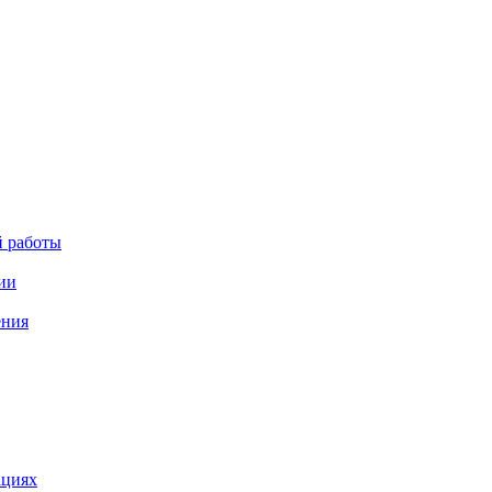
й работы
ии
ения
ациях