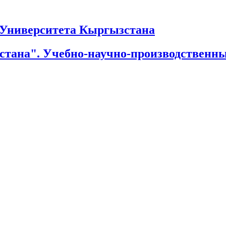
Университета Кыргызстана
тана". Учебно-научно-производственн