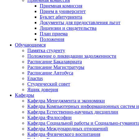
Приемная комиссия
Приемная комиссия
Прием в университет
Буклет абитуриента
Документы для предоставления льгот
Лицензии и свидетельства
План приема
Положения
Обучающимся
Памятка студенту
Положение о ликвидации задолженности
Расписание Бакалавриата
Расписание Магистратуры
Расписание Автобуса
Enactus
Студенческий совет
Ящик доверия
Кафедры
Кафедра Менеджмента и экономики
Кафедра Компьютерных информационных систем и
Кафедра Естественно-научных дисциплин
Кафедра Философии
Кафедра Социальной работы и Социально-гуманит
Кафедра Международных отношений
Кафедра Физического воспитания