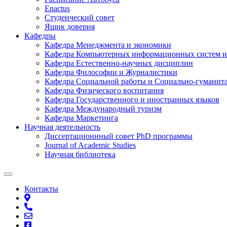
Enactus
Студенческий совет
Ящик доверия
Кафедры
Кафедра Менеджмента и экономики
Кафедра Компьютерных информационных систем и
Кафедра Естественно-научных дисциплин
Кафедра Философии и Журналистики
Кафедра Социальной работы и Социально-гуманит
Кафедра Физического воспитания
Кафедра Государственного и иностранных языков
Кафедра Международный туризм
Кафедра Маркетинга
Научная деятельность
Диссертационнный совет PhD программы
Journal of Academic Studies
Научная библиотека
Контакты