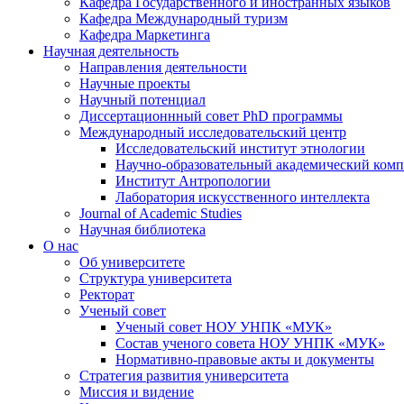
Кафедра Государственного и иностранных языков
Кафедра Международный туризм
Кафедра Маркетинга
Научная деятельность
Направления деятельности
Научные проекты
Научный потенциал
Диссертационнный совет PhD программы
Международный исследовательский центр
Исследовательский институт этнологии
Научно-образовательный академический комп
Институт Антропологии
Лаборатория искусственного интеллекта
Journal of Academic Studies
Научная библиотека
О нас
Об университете
Структура университета
Ректорат
Ученый совет
Ученый совет НОУ УНПК «МУК»
Состав ученого совета НОУ УНПК «МУК»
Нормативно-правовые акты и документы
Стратегия развития университета
Миссия и видение