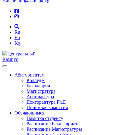
E-mail: info@ism.iuk.kg
Ru
En
Kg
Центральный
Кампус
Абитуриентам
Колледж
Бакалавриат
Магистратура
Аспирантура
Докторантура Ph.D
Приемная комиссия
Обучающимся
Памятка студенту
Расписание Бакалавриата
Расписание Магистратуры
Расписание Автобуса