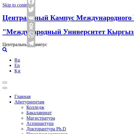
Skip to content
Facebook
Центральный Кампус Международного 
Twitter
VK
"Международный Университет Кыргызс
Odnoklassniki
WhatsApp
Центральный Кампус
Telegram
Ru
En
Kg
Главная
Абитуриентам
Колледж
Бакалавриат
Магистратура
Аспирантура
Докторантура Ph.D