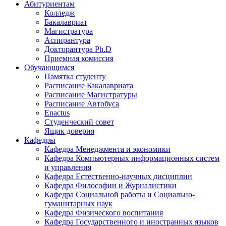
Абитуриентам
Колледж
Бакалавриат
Магистратура
Аспирантура
Докторантура Ph.D
Приемная комиссия
Обучающимся
Памятка студенту
Расписание Бакалавриата
Расписание Магистратуры
Расписание Автобуса
Enactus
Студенческий совет
Ящик доверия
Кафедры
Кафедра Менеджмента и экономики
Кафедра Компьютерных информационных систем
и управления
Кафедра Естественно-научных дисциплин
Кафедра Философии и Журналистики
Кафедра Социальной работы и Социально-
гуманитарных наук
Кафедра Физического воспитания
Кафедра Государственного и иностранных языков