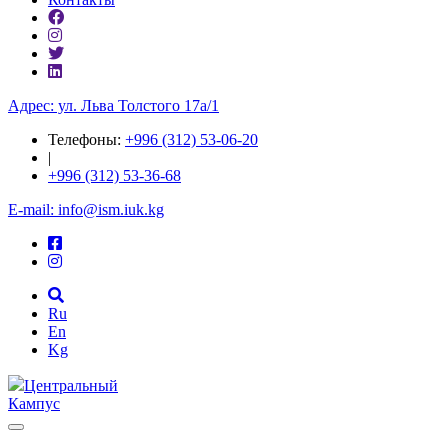
Адрес: ул. ​Льва Толстого 17а/1
Телефоны:
+996 (312) 53-06-20
|
+996 (312) 53-36-68
E-mail: info@ism.iuk.kg
Ru
En
Kg
Центральный
Кампус