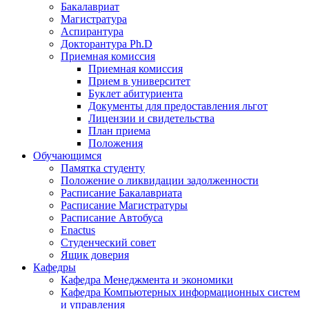
Бакалавриат
Магистратура
Аспирантура
Докторантура Ph.D
Приемная комиссия
Приемная комиссия
Прием в университет
Буклет абитуриента
Документы для предоставления льгот
Лицензии и свидетельства
План приема
Положения
Обучающимся
Памятка студенту
Положение о ликвидации задолженности
Расписание Бакалавриата
Расписание Магистратуры
Расписание Автобуса
Enactus
Студенческий совет
Ящик доверия
Кафедры
Кафедра Менеджмента и экономики
Кафедра Компьютерных информационных систем
и управления