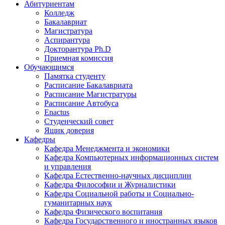
Абитуриентам
Колледж
Бакалавриат
Магистратура
Аспирантура
Докторантура Ph.D
Приемная комиссия
Обучающимся
Памятка студенту
Расписание Бакалавриата
Расписание Магистратуры
Расписание Автобуса
Enactus
Студенческий совет
Ящик доверия
Кафедры
Кафедра Менеджмента и экономики
Кафедра Компьютерных информационных систем
и управления
Кафедра Естественно-научных дисциплин
Кафедра Философии и Журналистики
Кафедра Социальной работы и Социально-
гуманитарных наук
Кафедра Физического воспитания
Кафедра Государственного и иностранных языков