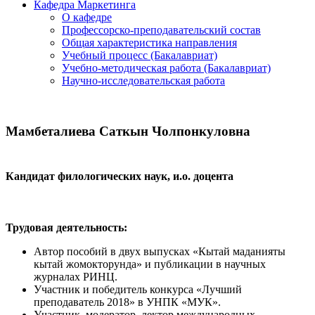
Кафедра Маркетинга
О кафедре
Профессорско-преподавательский состав
Общая характеристика направления
Учебный процесс (Бакалавриат)
Учебно-методическая работа (Бакалавриат)
Научно-исследовательская работа
Мамбеталиева Саткын Чолпонкуловна
Кандидат филологических наук, и.о. доцента
Трудовая деятельность:
Автор пособий в двух выпусках «Кытай маданияты
кытай жомокторунда» и публикации в научных
журналах РИНЦ.
Участник и победитель конкурса «Лучший
преподаватель 2018» в УНПК «МУК».
Участник, модератор, лектор международных