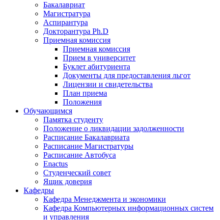
Бакалавриат
Магистратура
Аспирантура
Докторантура Ph.D
Приемная комиссия
Приемная комиссия
Прием в университет
Буклет абитуриента
Документы для предоставления льгот
Лицензии и свидетельства
План приема
Положения
Обучающимся
Памятка студенту
Положение о ликвидации задолженности
Расписание Бакалавриата
Расписание Магистратуры
Расписание Автобуса
Enactus
Студенческий совет
Ящик доверия
Кафедры
Кафедра Менеджмента и экономики
Кафедра Компьютерных информационных систем
и управления