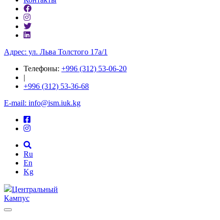
Адрес: ул. ​Льва Толстого 17а/1
Телефоны:
+996 (312) 53-06-20
|
+996 (312) 53-36-68
E-mail: info@ism.iuk.kg
Ru
En
Kg
Центральный
Кампус