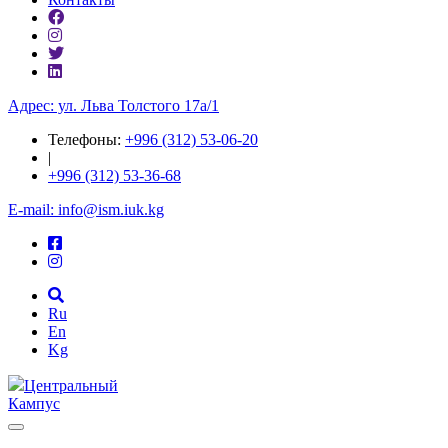
Адрес: ул. ​Льва Толстого 17а/1
Телефоны:
+996 (312) 53-06-20
|
+996 (312) 53-36-68
E-mail: info@ism.iuk.kg
Ru
En
Kg
Центральный
Кампус