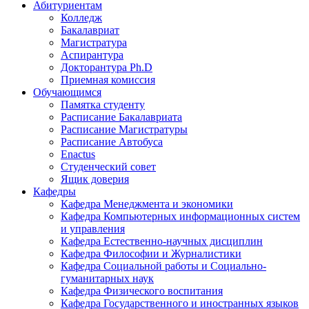
Абитуриентам
Колледж
Бакалавриат
Магистратура
Аспирантура
Докторантура Ph.D
Приемная комиссия
Обучающимся
Памятка студенту
Расписание Бакалавриата
Расписание Магистратуры
Расписание Автобуса
Enactus
Студенческий совет
Ящик доверия
Кафедры
Кафедра Менеджмента и экономики
Кафедра Компьютерных информационных систем
и управления
Кафедра Естественно-научных дисциплин
Кафедра Философии и Журналистики
Кафедра Социальной работы и Социально-
гуманитарных наук
Кафедра Физического воспитания
Кафедра Государственного и иностранных языков