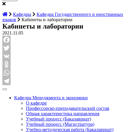
Кафедры
Кафедра Государственного и иностранных
языков
Кабинеты и лаборатории
Кабинеты и лаборатории
2021.11.05
Facebook
Twitter
VK
Odnoklassniki
WhatsApp
Telegram
Кафедра Менеджмента и экономики
О кафедре
Профессорско-преподавательский состав
Общая характеристика направления
Учебный процесс (Бакалавриат)
Учебный процесс (Магистратура)
Учебно-методическая работа (Бакалавриат)