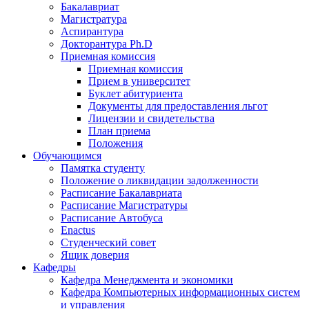
Бакалавриат
Магистратура
Аспирантура
Докторантура Ph.D
Приемная комиссия
Приемная комиссия
Прием в университет
Буклет абитуриента
Документы для предоставления льгот
Лицензии и свидетельства
План приема
Положения
Обучающимся
Памятка студенту
Положение о ликвидации задолженности
Расписание Бакалавриата
Расписание Магистратуры
Расписание Автобуса
Enactus
Студенческий совет
Ящик доверия
Кафедры
Кафедра Менеджмента и экономики
Кафедра Компьютерных информационных систем
и управления