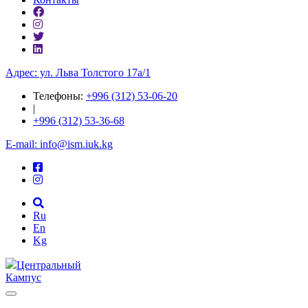
Адрес: ул. ​Льва Толстого 17а/1
Телефоны:
+996 (312) 53-06-20
|
+996 (312) 53-36-68
E-mail: info@ism.iuk.kg
Ru
En
Kg
Центральный
Кампус