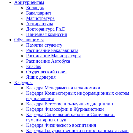
Абитуриентам
Колледж
Бакалавриат
Магистратура
Аспирантура
Докторантура Ph.D
Приемная комиссия
Обучающимся
Памятка студенту
Расписание Бакалавриата
Расписание Магистратуры
Расписание Автобуса
Enactus
Студенческий совет
Ящик доверия
Кафедры
Кафедра Менеджмента и экономики
Кафедра Компьютерных информационных систем
и управления
Кафедра Естественно-научных дисциплин
Кафедра Философии и Журналистики
Кафедра Социальной работы и Социально-
гуманитарных наук
Кафедра Физического воспитания
Кафедра Государственного и иностранных языков