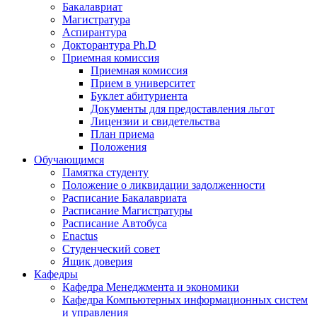
Бакалавриат
Магистратура
Аспирантура
Докторантура Ph.D
Приемная комиссия
Приемная комиссия
Прием в университет
Буклет абитуриента
Документы для предоставления льгот
Лицензии и свидетельства
План приема
Положения
Обучающимся
Памятка студенту
Положение о ликвидации задолженности
Расписание Бакалавриата
Расписание Магистратуры
Расписание Автобуса
Enactus
Студенческий совет
Ящик доверия
Кафедры
Кафедра Менеджмента и экономики
Кафедра Компьютерных информационных систем
и управления