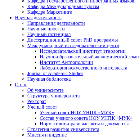
Кафедра Государственного и иностранных языков
Кафедра Международный туризм
Кафедра Маркетинга
Научная деятельность
Направления деятельности
Научные проекты
Научный потенциал
Диссертационнный совет PhD программы
Международный исследовательский центр
Исследовательский институт этнологии
Научно-образовательный академический комп
Институт Антропологии
Лаборатория искусственного интеллекта
Journal of Academic Studies
Научная библиотека
О нас
Об университете
Структура университета
Ректорат
Ученый совет
Ученый совет НОУ УНПК «МУК»
Состав ученого совета НОУ УНПК «МУК»
Нормативно-правовые акты и документы
Стратегия развития университета
Миссия и видение