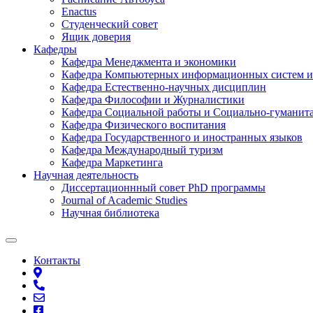
Enactus
Студенческий совет
Ящик доверия
Кафедры
Кафедра Менеджмента и экономики
Кафедра Компьютерных информационных систем и
Кафедра Естественно-научных дисциплин
Кафедра Философии и Журналистики
Кафедра Социальной работы и Социально-гуманит
Кафедра Физического воспитания
Кафедра Государственного и иностранных языков
Кафедра Международный туризм
Кафедра Маркетинга
Научная деятельность
Диссертационнный совет PhD программы
Journal of Academic Studies
Научная библиотека
Контакты