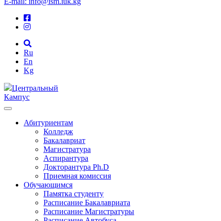
E-mail: info@ism.iuk.kg
Ru
En
Kg
Центральный
Кампус
Абитуриентам
Колледж
Бакалавриат
Магистратура
Аспирантура
Докторантура Ph.D
Приемная комиссия
Обучающимся
Памятка студенту
Расписание Бакалавриата
Расписание Магистратуры
Расписание Автобуса