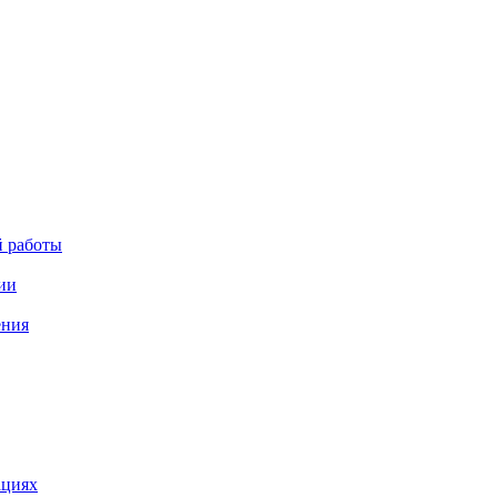
й работы
ии
ения
ациях