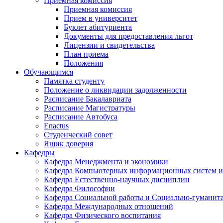
Приемная комиссия
Приемная комиссия
Прием в университет
Буклет абитуриента
Документы для предоставления льгот
Лицензии и свидетельства
План приема
Положения
Обучающимся
Памятка студенту
Положение о ликвидации задолженности
Расписание Бакалавриата
Расписание Магистратуры
Расписание Автобуса
Enactus
Студенческий совет
Ящик доверия
Кафедры
Кафедра Менеджмента и экономики
Кафедра Компьютерных информационных систем и
Кафедра Естественно-научных дисциплин
Кафедра Философии
Кафедра Социальной работы и Социально-гуманит
Кафедра Международных отношений
Кафедра Физического воспитания