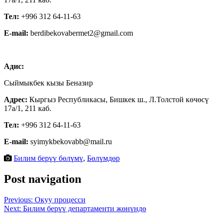
Тел:
+996 312 64-11-63
E-mail:
berdibekovabermet2@gmail.com
Адис:
Сыймыкбек кызы Беназир
Адрес:
Кыргыз Республикасы, Бишкек ш., Л.Толстой көчөсү
17а/1, 211 каб.
Тел:
+996 312 64-11-63
E-mail:
syimykbekovabb@mail.ru
Билим берүү бөлүмү
,
Бөлүмдөр
Post navigation
Previous:
Окуу процесси
Next:
Билим берүү департаменти жөнүндө