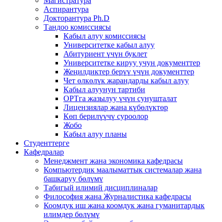
Магистратура
Аспирантура
Докторантура Ph.D
Тандоо комиссиясы
Кабыл алуу комиссиясы
Университетке кабыл алуу
Абитуриент үчүн буклет
Университетке кируу учун документтер
Жеңилдиктер берүү үчүн документтер
Чет өлкөлүк жарандарды кабыл алуу
Кабыл алуунун тартиби
ОРТга жазылуу үчүн сунушталат
Лицензиялар жана күбөлүктөр
Көп берилүүчү суроолор
Жобо
Кабыл алуу планы
Студенттерге
Кафедралар
Менеджмент жана экономика кафедрасы
Компьютердик маалыматтык системалар жана
башкаруу бөлүмү
Табигый илимий дисциплиналар
Философия жана Журналистика кафедрасы
Коомдук иш жана коомдук жана гуманитардык
илимдер бөлүмү