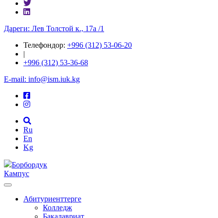
Дареги: Лев Толстой к., 17а /1
Телефондор:
+996 (312) 53-06-20
|
+996 (312) 53-36-68
E-mail: info@ism.iuk.kg
Ru
En
Kg
Борбордук
Кампус
Абитуриенттерге
Колледж
Бакалавриат