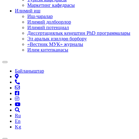
Маркетинг кафедрасы
Илимий иш
Иш-чаралар
Илимий долбоорлор
Илимий потенциал
Диссертациялык кеңештин PhD программалары
Эл аралык изилдөө борбору
«Вестник МУК» журналы
Илим китепканасы
Байланыштар
Ru
En
Kg