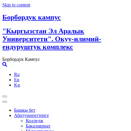
Skip to content
Борбордук кампус
"Кыргызстан Эл Аралык
Университети". Окуу-илимий-
ендуруштук комплекс
Борбордук Кампус
Ru
En
Kg
Башкы бет
Абитуриенттерге
Колледж
Бакалавриат