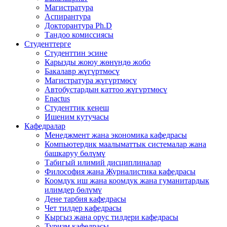
Магистратура
Аспирантура
Докторантура Ph.D
Тандоо комиссиясы
Студенттерге
Студенттин эсине
Карызды жоюу жөнүндө жобо
Бакалавр жүгүртмөсү
Магистратура жүгүртмөсү
Автобустардын каттоо жүгүртмөсү
Enactus
Студенттик кеңеш
Ишеним кутучасы
Кафедралар
Менеджмент жана экономика кафедрасы
Компьютердик маалыматтык системалар жана
башкаруу бөлүмү
Табигый илимий дисциплиналар
Философия жана Журналистика кафедрасы
Коомдук иш жана коомдук жана гуманитардык
илимдер бөлүмү
Дене тарбия кафедрасы
Чет тилдер кафедрасы
Кыргыз жана орус тилдери кафедрасы
Туризм кафедрасы