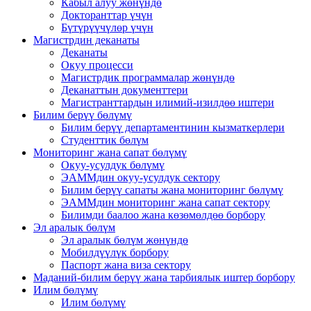
Кабыл алуу жөнүндө
Докторанттар үчүн
Бүтүрүүчүлөр үчүн
Магистрдин деканаты
Деканаты
Окуу процесси
Магистрдик программалар жөнүндө
Деканаттын документтери
Магистранттардын илимий-изилдөө иштери
Билим берүү бөлүмү
Билим берүү департаментинин кызматкерлери
Студенттик бөлүм
Мониторинг жана сапат бөлүмү
Окуу-усулдук бөлүмү
ЭАММдин окуу-усулдук сектору
Билим берүү сапаты жана мониторинг бөлүмү
ЭАММдин мониторинг жана сапат сектору
Билимди баалоо жана көзөмөлдөө борбору
Эл аралык бөлүм
Эл аралык бөлүм жөнүндө
Мобилдүүлүк борбору
Паспорт жана виза сектору
Маданий-билим берүү жана тарбиялык иштер борбору
Илим бөлүмү
Илим бөлүмү