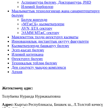
Аспирантура бөлүмү, Докторантура, PHD
Илимий борборлор
Маалыматтык технологиялар жана санариптештирүү
бөлүмү
Бөлүм жөнүндө
«МТжСБ» кызматкерлери
AVN, БТА сектору
ЭАММ МТжС сектору
Мамлекеттик тилди өнүктүрүү кызматы
Инновациялык дистанттык окутуу факультети
Кызматкерлерди башкаруу бөлүмү
Эсеп-кысап бөлүмү
Илимий китепкана
Өнүктүрүү бөлүмү
Техникалык тейлөө бөлүмү
Ден соолукту чыңдоо комплекси
Архив
Жетектөөчү адис:
Толубаева Нураида Нуржакыповна
Адрес:
Кыргыз Республикасы, Бишкек ш., Л.Толстой көчөсү