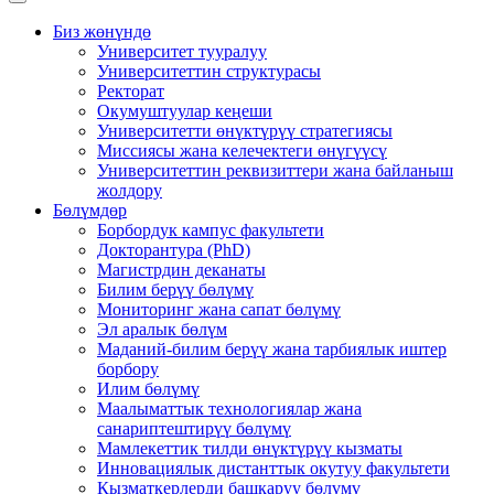
Биз жөнүндө
Университет тууралуу
Университеттин структурасы
Ректорат
Окумуштуулар кеңеши
Университетти өнүктүрүү стратегиясы
Миссиясы жана келечектеги өнүгүүсү
Университеттин реквизиттери жана байланыш
жолдору
Бөлүмдөр
Борбордук кампус факультети
Докторантура (PhD)
Магистрдин деканаты
Билим берүү бөлүмү
Мониторинг жана сапат бөлүмү
Эл аралык бөлүм
Маданий-билим берүү жана тарбиялык иштер
борбору
Илим бөлүмү
Маалыматтык технологиялар жана
санариптештирүү бөлүмү
Мамлекеттик тилди өнүктүрүү кызматы
Инновациялык дистанттык окутуу факультети
Кызматкерлерди башкаруу бөлүмү