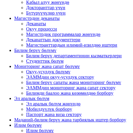
Кабыл алуу жөнүндө
Докторанттар үчүн
Бүтүрүүчүлөр үчүн
Магистрдин деканаты
Деканаты
Окуу процесси
Магистрдик программалар жөнүндө
Деканаттын документтери
Магистранттардын илимий-изилдөө иштери
Билим берүү бөлүмү
Билим берүү департаментинин кызматкерлери
Студенттик бөлүм
Мониторинг жана сапат бөлүмү
Окуу-усулдук бөлүмү
ЭАММдин окуу-усулдук сектору
Билим берүү сапаты жана мониторинг бөлүмү
ЭАММдин мониторинг жана сапат сектору
Билимди баалоо жана көзөмөлдөө борбору
Эл аралык бөлүм
Эл аралык бөлүм жөнүндө
Мобилдүүлүк борбору
Паспорт жана виза сектору
Маданий-билим берүү жана тарбиялык иштер борбору
Илим бөлүмү
Илим бөлүмү