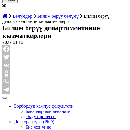
Бөлүмдөр
Билим берүү бөлүмү
Билим берүү
департаментинин кызматкерлери
Билим берүү департаментинин
кызматкерлери
2022.01.10
Facebook
Twitter
VK
Odnoklassniki
WhatsApp
Telegram
Борбордук кампус факультети
Бакалаврдын деканаты
Окуу процесси
Докторантура (PhD)
Биз жөнүндө