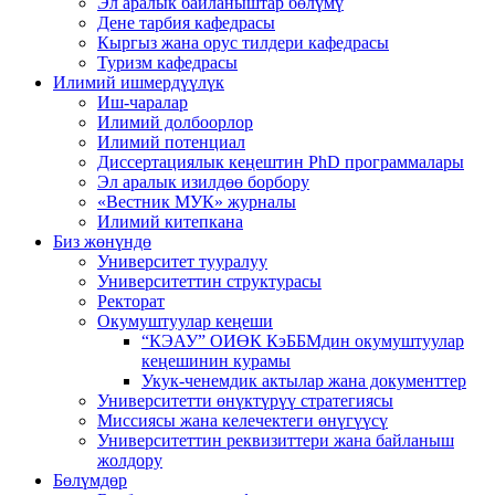
Эл аралык байланыштар бөлүмү
Дене тарбия кафедрасы
Кыргыз жана орус тилдери кафедрасы
Туризм кафедрасы
Илимий ишмердүүлүк
Иш-чаралар
Илимий долбоорлор
Илимий потенциал
Диссертациялык кеңештин PhD программалары
Эл аралык изилдөө борбору
«Вестник МУК» журналы
Илимий китепкана
Биз жөнүндө
Университет тууралуу
Университеттин структурасы
Ректорат
Окумуштуулар кеңеши
“КЭАУ” ОИӨК КэББМдин окумуштуулар
кеңешинин курамы
Укук-ченемдик актылар жана документтер
Университетти өнүктүрүү стратегиясы
Миссиясы жана келечектеги өнүгүүсү
Университеттин реквизиттери жана байланыш
жолдору
Бөлүмдөр