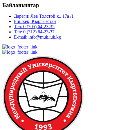
Байланыштар
Дареги: Лев Толстой к., 17а /1
Бишкек, Кыргызстан
Тел: 0 (705) 64-23-35
Тел: 0 (312) 64-23-37
E-mail: info@muk.iuk.kg