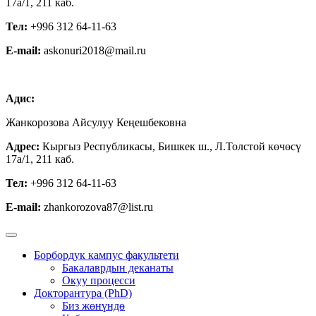
17а/1, 211 каб.
Тел:
+996 312 64-11-63
E-mail:
askonuri2018@mail.ru
Адис:
Жанкорозова Айсулуу Кеңешбековна
Адрес:
Кыргыз Республикасы, Бишкек ш., Л.Толстой көчөсү
17а/1, 211 каб.
Тел:
+996 312 64-11-63
E-mail:
zhankorozova87@list.ru
Борбордук кампус факультети
Бакалаврдын деканаты
Окуу процесси
Докторантура (PhD)
Биз жөнүндө