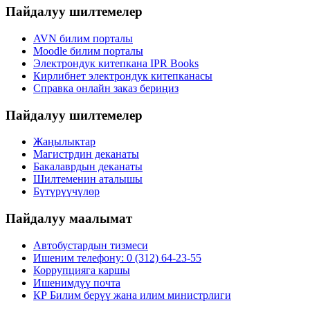
Пайдалуу шилтемелер
AVN билим порталы
Moodle билим порталы
Электрондук китепкана IPR Books
Кирлибнет электрондук китепканасы
Справка онлайн заказ бериңиз
Пайдалуу шилтемелер
Жаңылыктар
Магистрдин деканаты
Бакалаврдын деканаты
Шилтеменин аталышы
Бүтүрүүчүлөр
Пайдалуу маалымат
Автобустардын тизмеси
Ишеним телефону: 0 (312) 64-23-55
Коррупцияга каршы
Ишенимдүү почта
КР Билим берүү жана илим министрлиги