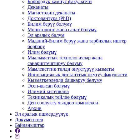
Борбордук кампус факультети
Деканаты
Магистрдин деканаты
Докторантура (PhD)
Билим берүү бөлүмү
Мониторинг жана сапат бөлүмү
Эл аралык бөлүм
Маданий-билим берүү жана тарбиялык иштер
борбору
Илим бөлүмү
Маалыматтык технологиялар жана
санариптештирүү бөлүмү
Мамлекеттик тилди өнүктүрүү кызматы
Инновациялык дистанттык окутуу факультети
Кызматкерлерди башкаруу бөлүмү
Эсеп-кысап бөлүмү
Илимий китепкана
Техникалык тейлөө бөлүмү
Ден соолукту чыңдоо комплекси
Архив
Эл аралык ишмердүүлүк
Документтер
Байланыштар