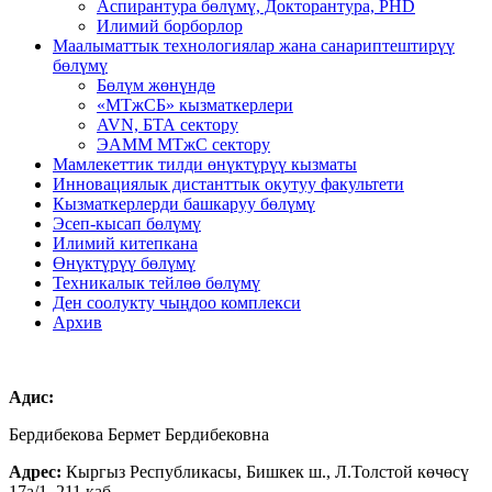
Аспирантура бөлүмү, Докторантура, PHD
Илимий борборлор
Маалыматтык технологиялар жана санариптештирүү
бөлүмү
Бөлүм жөнүндө
«МТжСБ» кызматкерлери
AVN, БТА сектору
ЭАММ МТжС сектору
Мамлекеттик тилди өнүктүрүү кызматы
Инновациялык дистанттык окутуу факультети
Кызматкерлерди башкаруу бөлүмү
Эсеп-кысап бөлүмү
Илимий китепкана
Өнүктүрүү бөлүмү
Техникалык тейлөө бөлүмү
Ден соолукту чыңдоо комплекси
Архив
Адис:
Бердибекова Бермет Бердибековна
Адрес:
Кыргыз Республикасы, Бишкек ш., Л.Толстой көчөсү
17а/1, 211 каб.