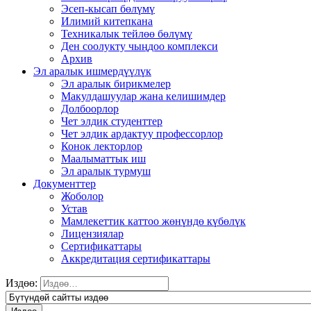
Эсеп-кысап бөлүмү
Илимий китепкана
Техникалык тейлөө бөлүмү
Ден соолукту чыңдоо комплекси
Архив
Эл аралык ишмердүүлүк
Эл аралык бирикмелер
Макулдашуулар жана келишимдер
Долбоорлор
Чет элдик студенттер
Чет элдик ардактуу профессорлор
Конок лекторлор
Маалыматтык иш
Эл аралык турмуш
Документтер
Жоболор
Устав
Мамлекеттик каттоо жөнүндө күбөлүк
Лицензиялар
Сертификаттары
Аккредитация сертификаттары
Издөө: