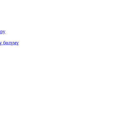
ору
ү бөлүмү