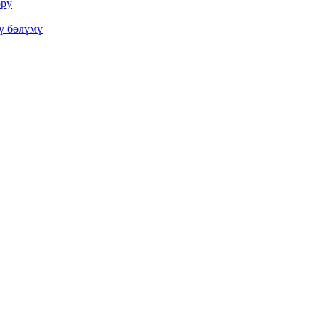
ору
ү бөлүмү