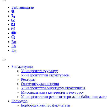
Байланыштар
Ru
En
Kg
Биз жөнүндө
Университет тууралуу
Университеттин структурасы
Ректорат
Окумуштуулар кеңеши
Университетти өнүктүрүү стратегиясы
Миссиясы жана келечектеги өнүгүүсү
Университеттин реквизиттери жана байланыш жол
Бөлүмдөр
Борбордук кампус факультети