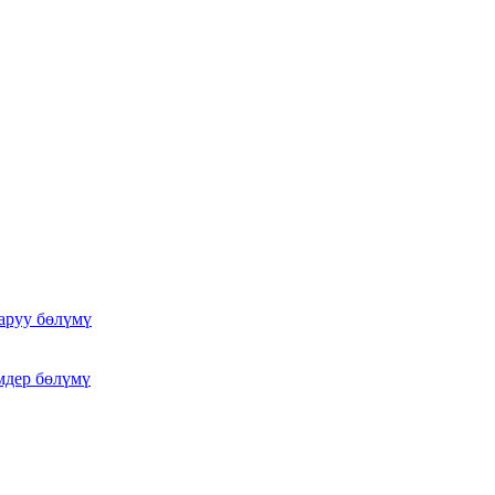
аруу бөлүмү
мдер бөлүмү