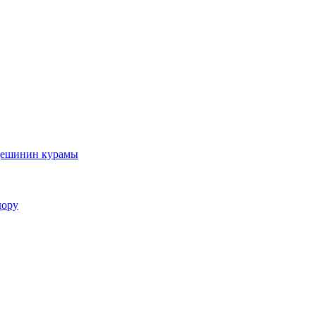
ешинин курамы
дору