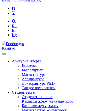
E-mail: info@ism.iuk.kg
Ru
En
Kg
Борбордук
Кампус
Абитуриенттерге
Колледж
Бакалавриат
Магистратура
Аспирантура
Докторантура Ph.D
Тандоо комиссиясы
Студенттерге
Студенттин эсине
Карызды жоюу жөнүндө жобо
Бакалавр жүгүртмөсү
Магистратура жүгүртмөсү