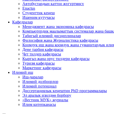
Автобустардын каттоо жүгүртмөсү
Enactus
Студенттик кеңеш
Ишеним кутучасы
Кафедралар
Менеджмент жана экономика кафедрасы
Компьютердик маалыматтык системалар жана башк
Табигый илимий дисциплиналар
Философия жана Журналистика кафедрасы
Коомдук иш жана коомдук жана гуманитардык или
Дене тарбия кафедрасы
Чет тилдер кафедрасы
Кыргыз жана орус тилдери кафедрасы
Туризм кафедрасы
Маркетинг кафедрасы
Илимий иш
Иш-чаралар
Илимий долбоорлор
Илимий потенциал
Диссертациялык кеңештин PhD программалары
Эл аралык изилдөө борбору
«Вестник МУК» журналы
Илим китепканасы