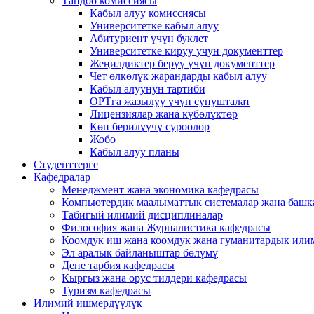
Тандоо комиссиясы
Кабыл алуу комиссиясы
Университетке кабыл алуу
Абитуриент үчүн буклет
Университетке кируу учун документтер
Жеңилдиктер берүү үчүн документтер
Чет өлкөлүк жарандарды кабыл алуу
Кабыл алуунун тартиби
ОРТга жазылуу үчүн сунушталат
Лицензиялар жана күбөлүктөр
Көп берилүүчү суроолор
Жобо
Кабыл алуу планы
Студенттерге
Кафедралар
Менеджмент жана экономика кафедрасы
Компьютердик маалыматтык системалар жана башк
Табигый илимий дисциплиналар
Философия жана Журналистика кафедрасы
Коомдук иш жана коомдук жана гуманитардык или
Эл аралык байланыштар бөлүмү
Дене тарбия кафедрасы
Кыргыз жана орус тилдери кафедрасы
Туризм кафедрасы
Илимий ишмердүүлүк