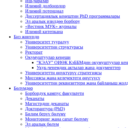
Иш-чаралар
Илимий долбоорлор
Илимий потенциал
Диссертациялык кеңештин PhD программалары
Эл аралык изилдөө борбору
«Вестник МУК» журналы
Илимий китепкана
Биз жөнүндө
Университет тууралуу
Университеттин структурасы
Ректорат
Окумуштуулар кеңеши
“КЭАУ” ОИӨК КэББМдин окумуштуулар кең
Укук-ченемдик актылар жана документтер
Университетти өнүктүрүү стратегиясы
Миссиясы жана келечектеги өнүгүүсү
Университеттин реквизиттери жана байланыш жол
Бөлүмдөр
Борбордук кампус факультети
Деканаты
Магистрдин деканаты
Докторантура (PhD)
Билим берүү бөлүмү
Мониторинг жана сапат бөлүмү
Эл аралык бөлүм