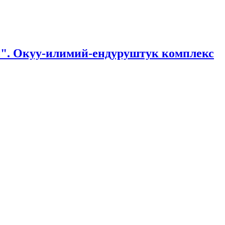
". Окуу-илимий-ендуруштук комплекс