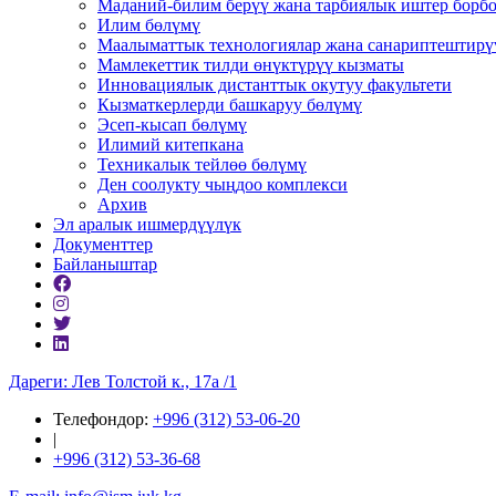
Маданий-билим берүү жана тарбиялык иштер борб
Илим бөлүмү
Маалыматтык технологиялар жана санариптештирү
Мамлекеттик тилди өнүктүрүү кызматы
Инновациялык дистанттык окутуу факультети
Кызматкерлерди башкаруу бөлүмү
Эсеп-кысап бөлүмү
Илимий китепкана
Техникалык тейлөө бөлүмү
Ден соолукту чыңдоо комплекси
Архив
Эл аралык ишмердүүлүк
Документтер
Байланыштар
Дареги: Лев Толстой к., 17а /1
Телефондор:
+996 (312) 53-06-20
|
+996 (312) 53-36-68