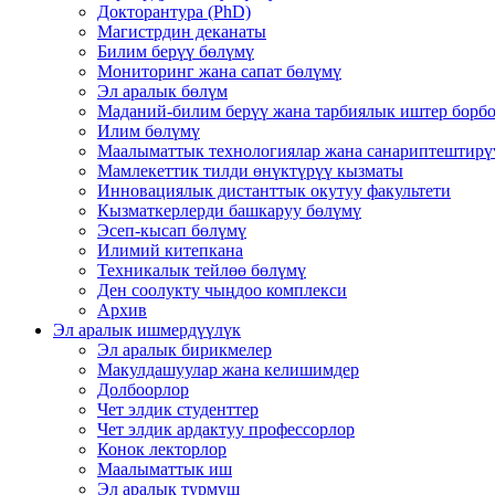
Докторантура (PhD)
Магистрдин деканаты
Билим берүү бөлүмү
Мониторинг жана сапат бөлүмү
Эл аралык бөлүм
Маданий-билим берүү жана тарбиялык иштер борб
Илим бөлүмү
Маалыматтык технологиялар жана санариптештирү
Мамлекеттик тилди өнүктүрүү кызматы
Инновациялык дистанттык окутуу факультети
Кызматкерлерди башкаруу бөлүмү
Эсеп-кысап бөлүмү
Илимий китепкана
Техникалык тейлөө бөлүмү
Ден соолукту чыңдоо комплекси
Архив
Эл аралык ишмердүүлүк
Эл аралык бирикмелер
Макулдашуулар жана келишимдер
Долбоорлор
Чет элдик студенттер
Чет элдик ардактуу профессорлор
Конок лекторлор
Маалыматтык иш
Эл аралык турмуш