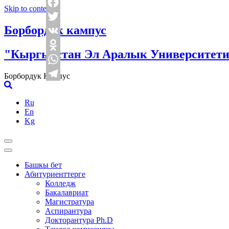
Skip to content
Facebook
Борбордук кампус
Twitter
VK
"Кыргызстан Эл Аралык Университети
Odnoklassniki
WhatsApp
Борбордук Кампус
Telegram
Ru
En
Kg
Башкы бет
Абитуриенттерге
Колледж
Бакалавриат
Магистратура
Аспирантура
Докторантура Ph.D