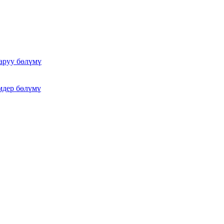
аруу бөлүмү
мдер бөлүмү