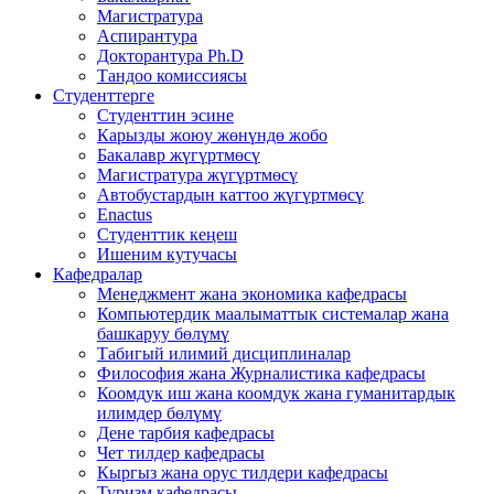
Магистратура
Аспирантура
Докторантура Ph.D
Тандоо комиссиясы
Студенттерге
Студенттин эсине
Карызды жоюу жөнүндө жобо
Бакалавр жүгүртмөсү
Магистратура жүгүртмөсү
Автобустардын каттоо жүгүртмөсү
Enactus
Студенттик кеңеш
Ишеним кутучасы
Кафедралар
Менеджмент жана экономика кафедрасы
Компьютердик маалыматтык системалар жана
башкаруу бөлүмү
Табигый илимий дисциплиналар
Философия жана Журналистика кафедрасы
Коомдук иш жана коомдук жана гуманитардык
илимдер бөлүмү
Дене тарбия кафедрасы
Чет тилдер кафедрасы
Кыргыз жана орус тилдери кафедрасы
Туризм кафедрасы