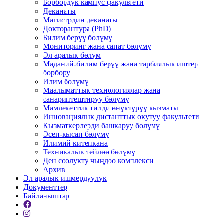
Борбордук кампус факультети
Деканаты
Магистрдин деканаты
Докторантура (PhD)
Билим берүү бөлүмү
Мониторинг жана сапат бөлүмү
Эл аралык бөлүм
Маданий-билим берүү жана тарбиялык иштер
борбору
Илим бөлүмү
Маалыматтык технологиялар жана
санариптештирүү бөлүмү
Мамлекеттик тилди өнүктүрүү кызматы
Инновациялык дистанттык окутуу факультети
Кызматкерлерди башкаруу бөлүмү
Эсеп-кысап бөлүмү
Илимий китепкана
Техникалык тейлөө бөлүмү
Ден соолукту чыңдоо комплекси
Архив
Эл аралык ишмердүүлүк
Документтер
Байланыштар