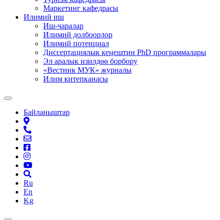
Маркетинг кафедрасы
Илимий иш
Иш-чаралар
Илимий долбоорлор
Илимий потенциал
Диссертациялык кеңештин PhD программалары
Эл аралык изилдөө борбору
«Вестник МУК» журналы
Илим китепканасы
Байланыштар
Ru
En
Kg