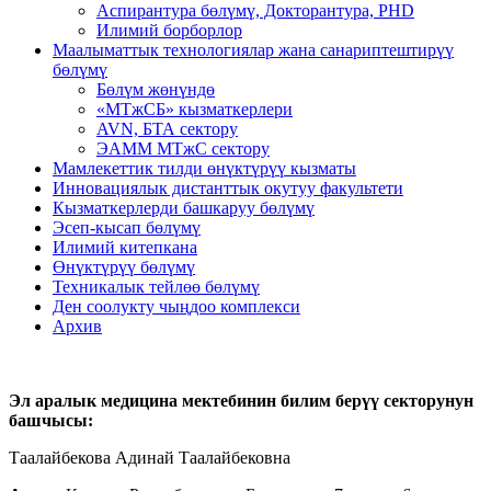
Аспирантура бөлүмү, Докторантура, PHD
Илимий борборлор
Маалыматтык технологиялар жана санариптештирүү
бөлүмү
Бөлүм жөнүндө
«МТжСБ» кызматкерлери
AVN, БТА сектору
ЭАММ МТжС сектору
Мамлекеттик тилди өнүктүрүү кызматы
Инновациялык дистанттык окутуу факультети
Кызматкерлерди башкаруу бөлүмү
Эсеп-кысап бөлүмү
Илимий китепкана
Өнүктүрүү бөлүмү
Техникалык тейлөө бөлүмү
Ден соолукту чыңдоо комплекси
Архив
Эл аралык медицина мектебинин билим берүү секторунун
башчысы:
Таалайбекова Адинай Таалайбековна