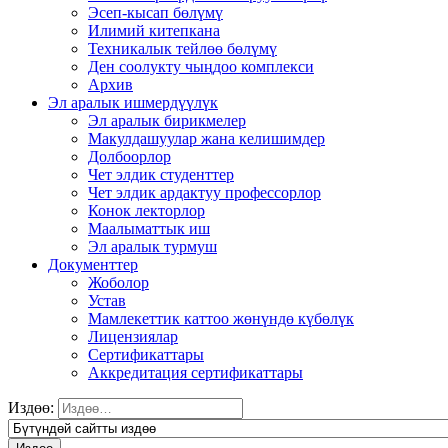
Эсеп-кысап бөлүмү
Илимий китепкана
Техникалык тейлөө бөлүмү
Ден соолукту чыңдоо комплекси
Архив
Эл аралык ишмердүүлүк
Эл аралык бирикмелер
Макулдашуулар жана келишимдер
Долбоорлор
Чет элдик студенттер
Чет элдик ардактуу профессорлор
Конок лекторлор
Маалыматтык иш
Эл аралык турмуш
Документтер
Жоболор
Устав
Мамлекеттик каттоо жөнүндө күбөлүк
Лицензиялар
Сертификаттары
Аккредитация сертификаттары
Издөө: