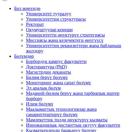
Биз жөнүндө
Университет тууралуу
Университеттин структурасы
Ректорат
Окумуштуулар кеңеши
Университетти өнүктүрүү стратегиясы
Миссиясы жана келечектеги өнүгүүсү
Университеттин реквизиттери жана байланыш
жолдору
Бөлүмдөр
Борбордук кампус факультети
Докторантура (PhD)
Магистрдин деканаты
Билим берүү бөлүмү
Мониторинг жана сапат бөлүмү
Эл аралык бөлүм
Маданий-билим берүү жана тарбиялык иштер
борбору
Илим бөлүмү
Маалыматтык технологиялар жана
санариптештирүү бөлүмү
Мамлекеттик тилди өнүктүрүү кызматы
Инновациялык дистанттык окутуу факультети
Кызматкерлерди башкаруу бөлүмү