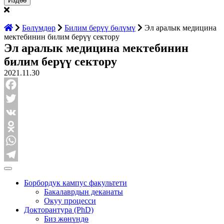
Бөлүмдөр
Билим берүү бөлүмү
Эл аралык медицина
мектебинин билим берүү сектору
Эл аралык медицина мектебинин
билим берүү сектору
2021.11.30
Facebook
Twitter
VK
Odnoklassniki
WhatsApp
Telegram
Борбордук кампус факультети
Бакалаврдын деканаты
Окуу процесси
Докторантура (PhD)
Биз жөнүндө