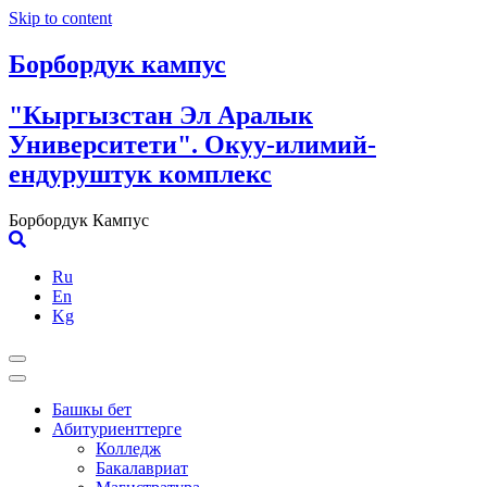
Skip to content
Борбордук кампус
"Кыргызстан Эл Аралык
Университети". Окуу-илимий-
ендуруштук комплекс
Борбордук Кампус
Ru
En
Kg
Башкы бет
Абитуриенттерге
Колледж
Бакалавриат