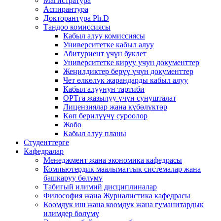
Магистратура
Аспирантура
Докторантура Ph.D
Тандоо комиссиясы
Кабыл алуу комиссиясы
Университетке кабыл алуу
Абитуриент үчүн буклет
Университетке кируу учун документтер
Жеңилдиктер берүү үчүн документтер
Чет өлкөлүк жарандарды кабыл алуу
Кабыл алуунун тартиби
ОРТга жазылуу үчүн сунушталат
Лицензиялар жана күбөлүктөр
Көп берилүүчү суроолор
Жобо
Кабыл алуу планы
Студенттерге
Кафедралар
Менеджмент жана экономика кафедрасы
Компьютердик маалыматтык системалар жана
башкаруу бөлүмү
Табигый илимий дисциплиналар
Философия жана Журналистика кафедрасы
Коомдук иш жана коомдук жана гуманитардык
илимдер бөлүмү