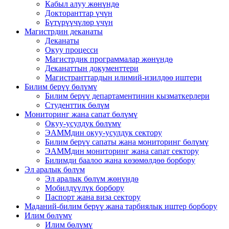
Кабыл алуу жөнүндө
Докторанттар үчүн
Бүтүрүүчүлөр үчүн
Магистрдин деканаты
Деканаты
Окуу процесси
Магистрдик программалар жөнүндө
Деканаттын документтери
Магистранттардын илимий-изилдөө иштери
Билим берүү бөлүмү
Билим берүү департаментинин кызматкерлери
Студенттик бөлүм
Мониторинг жана сапат бөлүмү
Окуу-усулдук бөлүмү
ЭАММдин окуу-усулдук сектору
Билим берүү сапаты жана мониторинг бөлүмү
ЭАММдин мониторинг жана сапат сектору
Билимди баалоо жана көзөмөлдөө борбору
Эл аралык бөлүм
Эл аралык бөлүм жөнүндө
Мобилдүүлүк борбору
Паспорт жана виза сектору
Маданий-билим берүү жана тарбиялык иштер борбору
Илим бөлүмү
Илим бөлүмү