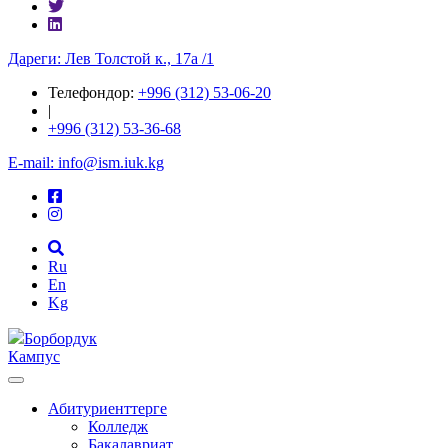
Дареги: Лев Толстой к., 17а /1
Телефондор:
+996 (312) 53-06-20
|
+996 (312) 53-36-68
E-mail: info@ism.iuk.kg
Ru
En
Kg
Борбордук
Кампус
Абитуриенттерге
Колледж
Бакалавриат