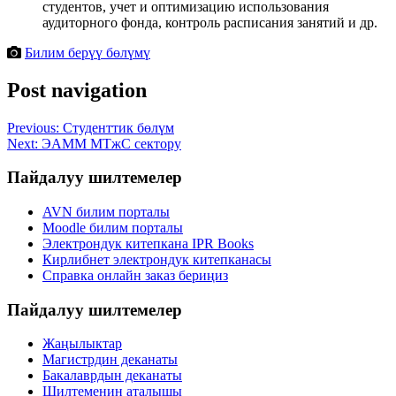
студентов, учет и оптимизацию использования
аудиторного фонда, контроль расписания занятий и др.
Билим берүү бөлүмү
Post navigation
Previous:
Студенттик бөлүм
Next:
ЭАММ МТжС сектору
Пайдалуу шилтемелер
AVN билим порталы
Moodle билим порталы
Электрондук китепкана IPR Books
Кирлибнет электрондук китепканасы
Справка онлайн заказ бериңиз
Пайдалуу шилтемелер
Жаңылыктар
Магистрдин деканаты
Бакалаврдын деканаты
Шилтеменин аталышы