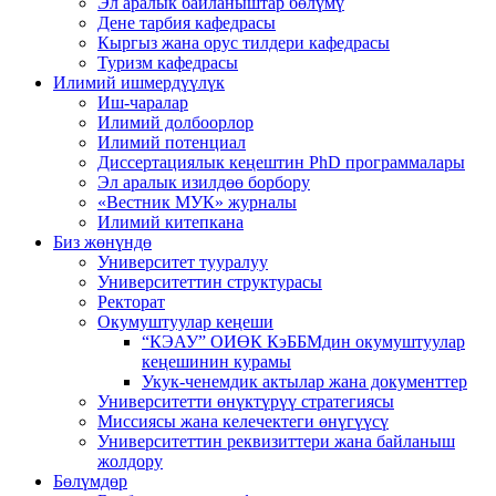
Эл аралык байланыштар бөлүмү
Дене тарбия кафедрасы
Кыргыз жана орус тилдери кафедрасы
Туризм кафедрасы
Илимий ишмердүүлүк
Иш-чаралар
Илимий долбоорлор
Илимий потенциал
Диссертациялык кеңештин PhD программалары
Эл аралык изилдөө борбору
«Вестник МУК» журналы
Илимий китепкана
Биз жөнүндө
Университет тууралуу
Университеттин структурасы
Ректорат
Окумуштуулар кеңеши
“КЭАУ” ОИӨК КэББМдин окумуштуулар
кеңешинин курамы
Укук-ченемдик актылар жана документтер
Университетти өнүктүрүү стратегиясы
Миссиясы жана келечектеги өнүгүүсү
Университеттин реквизиттери жана байланыш
жолдору
Бөлүмдөр