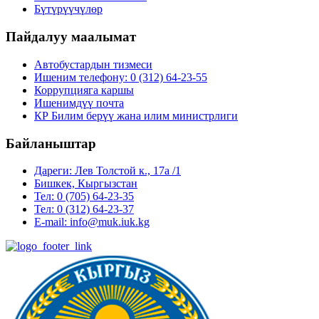
Бүтүрүүчүлөр
Пайдалуу маалымат
Автобустардын тизмеси
Ишеним телефону: 0 (312) 64-23-55
Коррупцияга каршы
Ишенимдүү почта
КР Билим берүү жана илим министрлиги
Байланыштар
Дареги: Лев Толстой к., 17а /1
Бишкек, Кыргызстан
Тел: 0 (705) 64-23-35
Тел: 0 (312) 64-23-37
E-mail: info@muk.iuk.kg