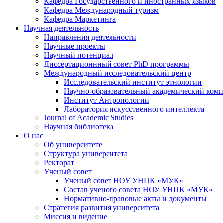
Кафедра Государственного и иностранных языков
Кафедра Международный туризм
Кафедра Маркетинга
Научная деятельность
Направления деятельности
Научные проекты
Научный потенциал
Диссертационнный совет PhD программы
Международный исследовательский центр
Исследовательский институт этнологии
Научно-образовательный академический комп
Институт Антропологии
Лаборатория искусственного интеллекта
Journal of Academic Studies
Научная библиотека
О нас
Об университете
Структура университета
Ректорат
Ученый совет
Ученый совет НОУ УНПК «МУК»
Состав ученого совета НОУ УНПК «МУК»
Нормативно-правовые акты и документы
Стратегия развития университета
Миссия и видение