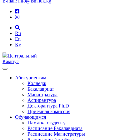
E-mail: info@ism.iuk.kg
Ru
En
Kg
Центральный
Кампус
Абитуриентам
Колледж
Бакалавриат
Магистратура
Аспирантура
Докторантура Ph.D
Приемная комиссия
Обучающимся
Памятка студенту
Расписание Бакалавриата
Расписание Магистратуры
Расписание Автобуса