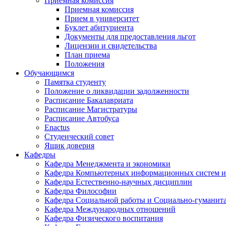
Приемная комиссия
Приемная комиссия
Прием в университет
Буклет абитуриента
Документы для предоставления льгот
Лицензии и свидетельства
План приема
Положения
Обучающимся
Памятка студенту
Положение о ликвидации задолженности
Расписание Бакалавриата
Расписание Магистратуры
Расписание Автобуса
Enactus
Студенческий совет
Ящик доверия
Кафедры
Кафедра Менеджмента и экономики
Кафедра Компьютерных информационных систем и
Кафедра Естественно-научных дисциплин
Кафедра Философии
Кафедра Социальной работы и Социально-гуманит
Кафедра Международных отношений
Кафедра Физического воспитания