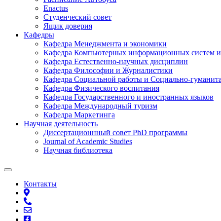
Enactus
Студенческий совет
Ящик доверия
Кафедры
Кафедра Менеджмента и экономики
Кафедра Компьютерных информационных систем и
Кафедра Естественно-научных дисциплин
Кафедра Философии и Журналистики
Кафедра Социальной работы и Социально-гуманит
Кафедра Физического воспитания
Кафедра Государственного и иностранных языков
Кафедра Международный туризм
Кафедра Маркетинга
Научная деятельность
Диссертационнный совет PhD программы
Journal of Academic Studies
Научная библиотека
Контакты