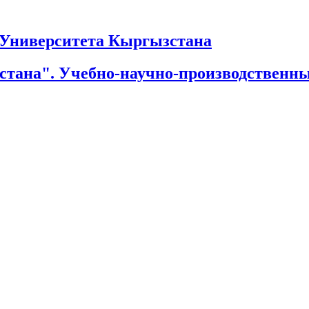
Университета Кыргызстана
тана". Учебно-научно-производственн