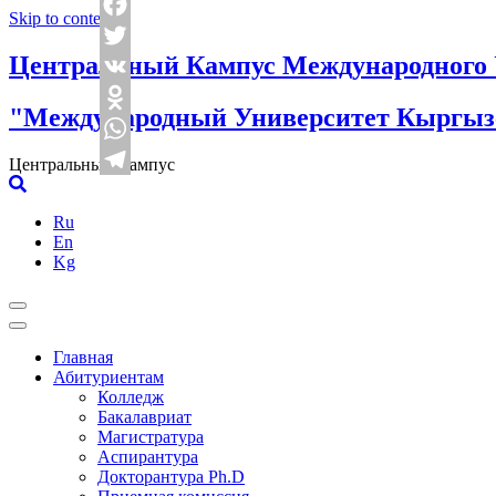
Skip to content
Facebook
Центральный Кампус Международного 
Twitter
VK
"Международный Университет Кыргызс
Odnoklassniki
WhatsApp
Центральный Кампус
Telegram
Ru
En
Kg
Главная
Абитуриентам
Колледж
Бакалавриат
Магистратура
Аспирантура
Докторантура Ph.D