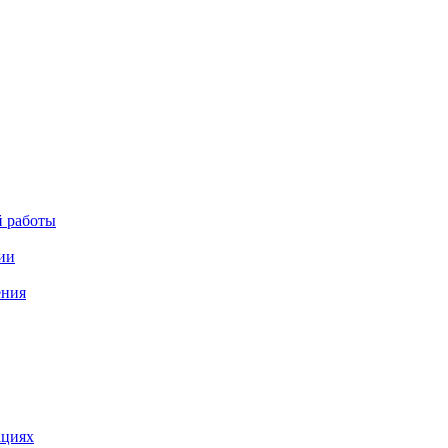
й работы
ии
ения
ациях