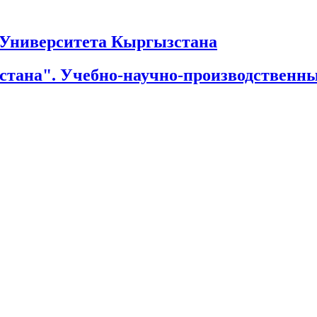
Университета Кыргызстана
тана". Учебно-научно-производственн