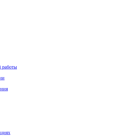
й работы
ии
ения
ациях