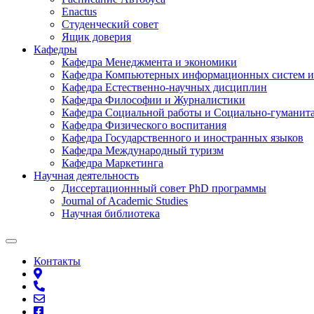
Enactus
Студенческий совет
Ящик доверия
Кафедры
Кафедра Менеджмента и экономики
Кафедра Компьютерных информационных систем и
Кафедра Естественно-научных дисциплин
Кафедра Философии и Журналистики
Кафедра Социальной работы и Социально-гуманит
Кафедра Физического воспитания
Кафедра Государственного и иностранных языков
Кафедра Международный туризм
Кафедра Маркетинга
Научная деятельность
Диссертационнный совет PhD программы
Journal of Academic Studies
Научная библиотека
Контакты