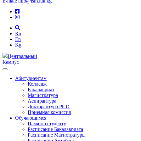
E-mail: info@ism.iuk.kg
Ru
En
Kg
Центральный
Кампус
Абитуриентам
Колледж
Бакалавриат
Магистратура
Аспирантура
Докторантура Ph.D
Приемная комиссия
Обучающимся
Памятка студенту
Расписание Бакалавриата
Расписание Магистратуры
Расписание Автобуса