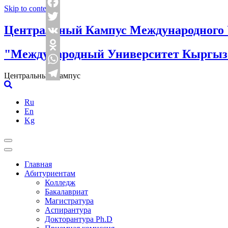
Skip to content
Facebook
Центральный Кампус Международного 
Twitter
VK
"Международный Университет Кыргызс
Odnoklassniki
WhatsApp
Центральный Кампус
Telegram
Ru
En
Kg
Главная
Абитуриентам
Колледж
Бакалавриат
Магистратура
Аспирантура
Докторантура Ph.D