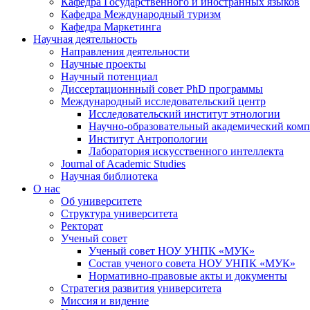
Кафедра Государственного и иностранных языков
Кафедра Международный туризм
Кафедра Маркетинга
Научная деятельность
Направления деятельности
Научные проекты
Научный потенциал
Диссертационнный совет PhD программы
Международный исследовательский центр
Исследовательский институт этнологии
Научно-образовательный академический комп
Институт Антропологии
Лаборатория искусственного интеллекта
Journal of Academic Studies
Научная библиотека
О нас
Об университете
Структура университета
Ректорат
Ученый совет
Ученый совет НОУ УНПК «МУК»
Состав ученого совета НОУ УНПК «МУК»
Нормативно-правовые акты и документы
Стратегия развития университета
Миссия и видение