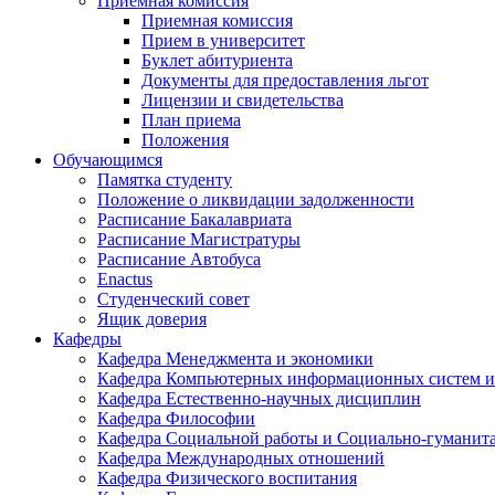
Приемная комиссия
Приемная комиссия
Прием в университет
Буклет абитуриента
Документы для предоставления льгот
Лицензии и свидетельства
План приема
Положения
Обучающимся
Памятка студенту
Положение о ликвидации задолженности
Расписание Бакалавриата
Расписание Магистратуры
Расписание Автобуса
Enactus
Студенческий совет
Ящик доверия
Кафедры
Кафедра Менеджмента и экономики
Кафедра Компьютерных информационных систем и
Кафедра Естественно-научных дисциплин
Кафедра Философии
Кафедра Социальной работы и Социально-гуманит
Кафедра Международных отношений
Кафедра Физического воспитания