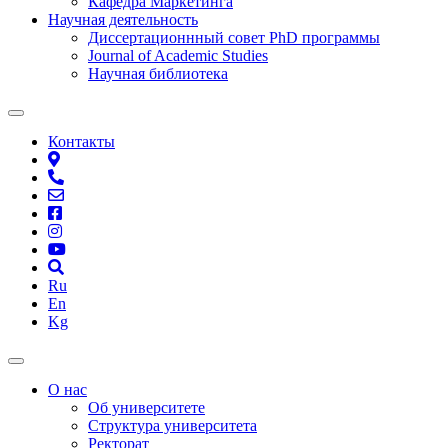
Кафедра Маркетинга
Научная деятельность
Диссертационнный совет PhD программы
Journal of Academic Studies
Научная библиотека
Контакты
Ru
En
Kg
О нас
Об университете
Структура университета
Ректорат