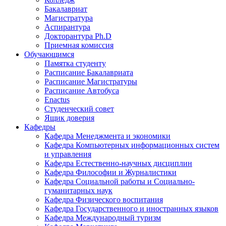
Бакалавриат
Магистратура
Аспирантура
Докторантура Ph.D
Приемная комиссия
Обучающимся
Памятка студенту
Расписание Бакалавриата
Расписание Магистратуры
Расписание Автобуса
Enactus
Студенческий совет
Ящик доверия
Кафедры
Кафедра Менеджмента и экономики
Кафедра Компьютерных информационных систем
и управления
Кафедра Естественно-научных дисциплин
Кафедра Философии и Журналистики
Кафедра Социальной работы и Социально-
гуманитарных наук
Кафедра Физического воспитания
Кафедра Государственного и иностранных языков
Кафедра Международный туризм