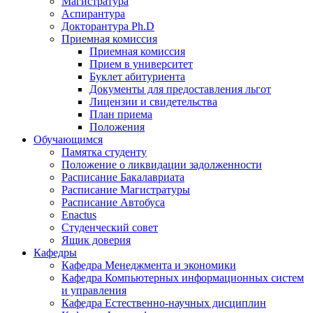
Магистратура
Аспирантура
Докторантура Ph.D
Приемная комиссия
Приемная комиссия
Прием в университет
Буклет абитуриента
Документы для предоставления льгот
Лицензии и свидетельства
План приема
Положения
Обучающимся
Памятка студенту
Положение о ликвидации задолженности
Расписание Бакалавриата
Расписание Магистратуры
Расписание Автобуса
Enactus
Студенческий совет
Ящик доверия
Кафедры
Кафедра Менеджмента и экономики
Кафедра Компьютерных информационных систем
и управления
Кафедра Естественно-научных дисциплин