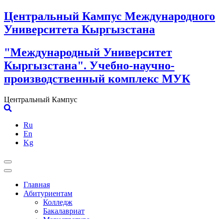
Skip
Центральный Кампус Международного
to
Университета Кыргызстана
content
"Международный Университет
Кыргызстана". Учебно-научно-
производственный комплекс МУК
Центральный Кампус
Ru
En
Kg
Главная
Абитуриентам
Колледж
Бакалавриат