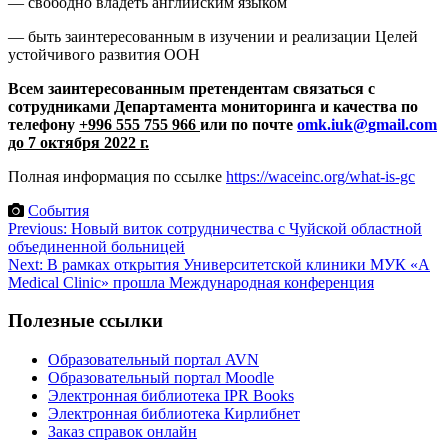
— свободно владеть английским языком
— быть заинтересованным в изучении и реализации Целей
устойчивого развития ООН
Всем заинтересованным претендентам связаться с
сотрудниками Департамента мониторинга и качества по
телефону
+996 555 755 966
или по почте
omk
.
iuk
@
gmail
.
com
до 7 октября 2022 г.
Полная информация по ссылке
https://waceinc.org/what-is-gc
События
Навигация
Previous:
Новый виток сотрудничества с Чуйской областной
объединенной больницей
по
Next:
В рамках открытия Университетской клиники МУК «A
записям
Medical Clinic» прошла Международная конференция
Полезные ссылки
Образовательный портал AVN
Образовательный портал Moodle
Электронная библиотека IPR Books
Электронная библиотека Кирлибнет
Заказ справок онлайн