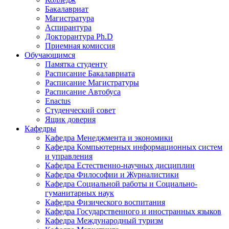
Бакалавриат
Магистратура
Аспирантура
Докторантура Ph.D
Приемная комиссия
Обучающимся
Памятка студенту
Расписание Бакалавриата
Расписание Магистратуры
Расписание Автобуса
Enactus
Студенческий совет
Ящик доверия
Кафедры
Кафедра Менеджмента и экономики
Кафедра Компьютерных информационных систем
и управления
Кафедра Естественно-научных дисциплин
Кафедра Философии и Журналистики
Кафедра Социальной работы и Социально-
гуманитарных наук
Кафедра Физического воспитания
Кафедра Государственного и иностранных языков
Кафедра Международный туризм