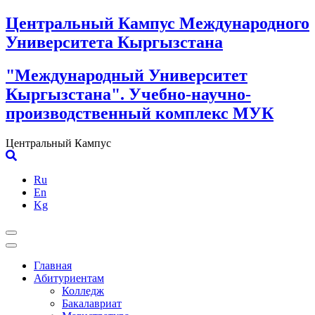
Skip
Центральный Кампус Международного
to
Университета Кыргызстана
content
"Международный Университет
Кыргызстана". Учебно-научно-
производственный комплекс МУК
Центральный Кампус
Ru
En
Kg
Главная
Абитуриентам
Колледж
Бакалавриат