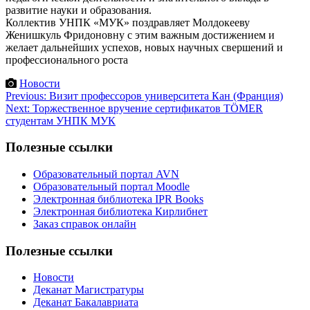
развитие науки и образования.
Коллектив УНПК «МУК» поздравляет Молдокееву
Женишкуль Фридоновну с этим важным достижением и
желает дальнейших успехов, новых научных свершений и
профессионального роста
Новости
Навигация
Previous:
Визит профессоров университета Кан (Франция)
Next:
Торжественное вручение сертификатов TÖMER
по
студентам УНПК МУК
записям
Полезные ссылки
Образовательный портал AVN
Образовательный портал Moodle
Электронная библиотека IPR Books
Электронная библиотека Кирлибнет
Заказ справок онлайн
Полезные ссылки
Новости
Деканат Магистратуры
Деканат Бакалавриата