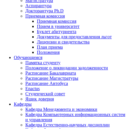
Магистратура
Аспирантура
Докторантура Ph.D
Приемная комиссия
Приемная комиссия
Прием в университет
Буклет абитуриента
Документы для предоставления льгот
Лицензии и свидетельства
План приема
Положения
Обучающимся
Памятка студенту
Положение о ликвидации задолженности
Расписание Бакалавриата
Расписание Магистратуры
Расписание Автобуса
Enactus
Студенческий совет
Ящик доверия
Кафедры
Кафедра Менеджмента и экономики
Кафедра Компьютерных информационных систем
и управления
Кафедра Естественно-научных дисциплин