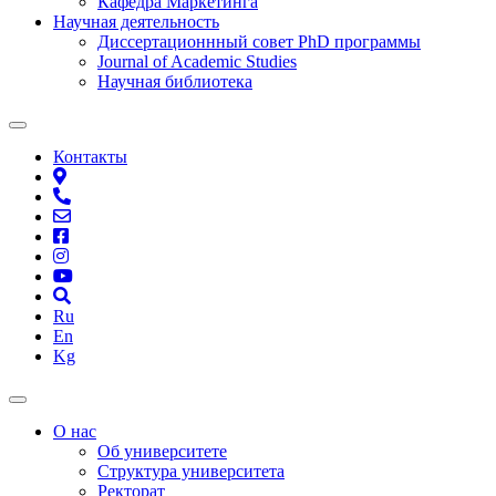
Кафедра Маркетинга
Научная деятельность
Диссертационнный совет PhD программы
Journal of Academic Studies
Научная библиотека
Контакты
Ru
En
Kg
О нас
Об университете
Структура университета
Ректорат