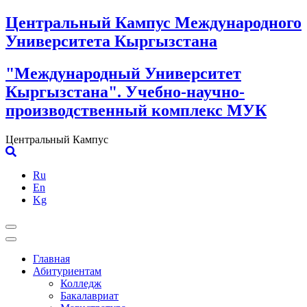
Skip
Центральный Кампус Международного
to
Университета Кыргызстана
content
"Международный Университет
Кыргызстана". Учебно-научно-
производственный комплекс МУК
Центральный Кампус
Ru
En
Kg
Главная
Абитуриентам
Колледж
Бакалавриат