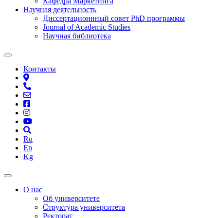
Кафедра Маркетинга
Научная деятельность
Диссертационнный совет PhD программы
Journal of Academic Studies
Научная библиотека
Контакты
Ru
En
Kg
О нас
Об университете
Структура университета
Ректорат