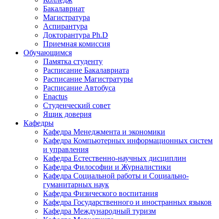
Бакалавриат
Магистратура
Аспирантура
Докторантура Ph.D
Приемная комиссия
Обучающимся
Памятка студенту
Расписание Бакалавриата
Расписание Магистратуры
Расписание Автобуса
Enactus
Студенческий совет
Ящик доверия
Кафедры
Кафедра Менеджмента и экономики
Кафедра Компьютерных информационных систем
и управления
Кафедра Естественно-научных дисциплин
Кафедра Философии и Журналистики
Кафедра Социальной работы и Социально-
гуманитарных наук
Кафедра Физического воспитания
Кафедра Государственного и иностранных языков
Кафедра Международный туризм