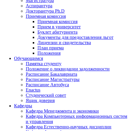
Магистратура
Аспирантура
Докторантура Ph.D
Приемная комиссия
Приемная комиссия
Прием в университет
Буклет абитуриента
Документы для предоставления льгот
Лицензии и свидетельства
План приема
Положения
Обучающимся
Памятка студенту
Положение о ликвидации задолженности
Расписание Бакалавриата
Расписание Магистратуры
Расписание Автобуса
Enactus
Студенческий совет
Ящик доверия
Кафедры
Кафедра Менеджмента и экономики
Кафедра Компьютерных информационных систем
и управления
Кафедра Естественно-научных дисциплин