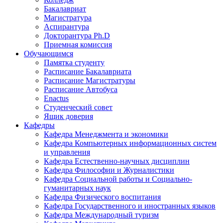
Бакалавриат
Магистратура
Аспирантура
Докторантура Ph.D
Приемная комиссия
Обучающимся
Памятка студенту
Расписание Бакалавриата
Расписание Магистратуры
Расписание Автобуса
Enactus
Студенческий совет
Ящик доверия
Кафедры
Кафедра Менеджмента и экономики
Кафедра Компьютерных информационных систем
и управления
Кафедра Естественно-научных дисциплин
Кафедра Философии и Журналистики
Кафедра Социальной работы и Социально-
гуманитарных наук
Кафедра Физического воспитания
Кафедра Государственного и иностранных языков
Кафедра Международный туризм