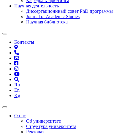
Кафедра Маркетинга
Научная деятельность
Диссертационнный совет PhD программы
Journal of Academic Studies
Научная библиотека
Контакты
Ru
En
Kg
О нас
Об университете
Структура университета
Ректорат