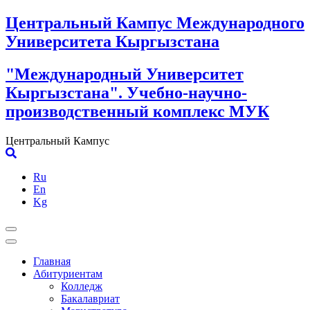
Skip
Центральный Кампус Международного
to
Университета Кыргызстана
content
"Международный Университет
Кыргызстана". Учебно-научно-
производственный комплекс МУК
Центральный Кампус
Ru
En
Kg
Главная
Абитуриентам
Колледж
Бакалавриат