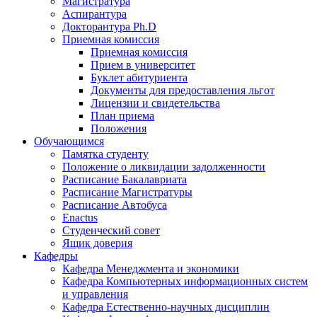
Магистратура
Аспирантура
Докторантура Ph.D
Приемная комиссия
Приемная комиссия
Прием в университет
Буклет абитуриента
Документы для предоставления льгот
Лицензии и свидетельства
План приема
Положения
Обучающимся
Памятка студенту
Положение о ликвидации задолженности
Расписание Бакалавриата
Расписание Магистратуры
Расписание Автобуса
Enactus
Студенческий совет
Ящик доверия
Кафедры
Кафедра Менеджмента и экономики
Кафедра Компьютерных информационных систем
и управления
Кафедра Естественно-научных дисциплин