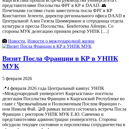
Кыргызстана прошла встреча руководства университета с
представителями Посольства ФРГ в КР и DAAD. 👥
Почетными гостями стали заместитель посла ФРГ в КР
Константин Зеленти, директор регионального офиса DAAD в
Центральной Азии Гизела Циммерманн и сотрудница отдела
культуры и прессы Посольства, Бекботоева Айпери. Со
стороны МУК делегацию приняли ректор УНПК […]
Новости
,
Новости о международной жизни
Визит Посла Франции в КР в УНПК
МУК
5 февраля 2026
📍4 февраля 2026 года Центральный кампус УНПК
«Международный университет Кыргызстана» посетила
делегация Посольства Франции в Кыргызской Республике во
главе с Чрезвычайным и Полномочным Послом Франции г-
ном Николя Фай. 🤝В рамках визита состоялась встреча Посла
Франции с ректором УНПК МУК Е.Ю. Савченко и
представителями администрации университета. Стороны
обсудили текущее состояние и перспективы сотрудничества в