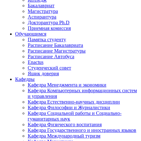
Бакалавриат
Магистратура
Аспирантура
Докторантура Ph.D
Приемная комиссия
Обучающимся
Памятка студенту
Расписание Бакалавриата
Расписание Магистратуры
Расписание Автобуса
Enactus
Студенческий совет
Ящик доверия
Кафедры
Кафедра Менеджмента и экономики
Кафедра Компьютерных информационных систем
и управления
Кафедра Естественно-научных дисциплин
Кафедра Философии и Журналистики
Кафедра Социальной работы и Социально-
гуманитарных наук
Кафедра Физического воспитания
Кафедра Государственного и иностранных языков
Кафедра Международный туризм