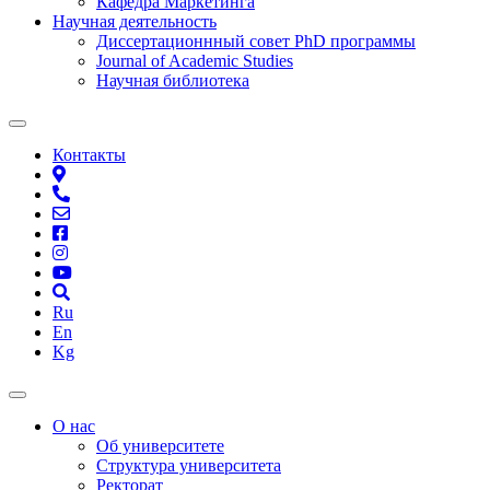
Кафедра Маркетинга
Научная деятельность
Диссертационнный совет PhD программы
Journal of Academic Studies
Научная библиотека
Контакты
Ru
En
Kg
О нас
Об университете
Структура университета
Ректорат