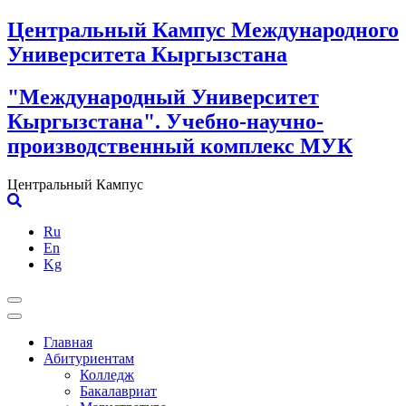
Skip
Центральный Кампус Международного
to
Университета Кыргызстана
content
"Международный Университет
Кыргызстана". Учебно-научно-
производственный комплекс МУК
Центральный Кампус
Ru
En
Kg
Главная
Абитуриентам
Колледж
Бакалавриат