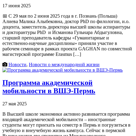
17 июня 2025
📅 С 29 мая по 2 июня 2025 года в г. Познань (Польша)
Алиева Малика Алыбековна, доктор PhD по филологии, и.о.
доцента, заместитель директора высшей школы аспирантуры
и докторантуры PhD и Исманова Гульнара Абдыгуловна,
старший преподаватель кафедры «Гуманитарные и
естественно-научные дисциплины» приняли участие в
рабочем семинаре в рамках проекта GAGHAN по совместной
магистерской программе Erasmus […]
Новости
,
Новости о международной жизни
Программа академической
мобильности в ВШЭ-Пермь
27 мая 2025
В Высшей школе экономики активно развивается программа
входящей академической мобильности – иностранные
студенты могут приехать на семестр в Пермь и погрузиться в
учебную и внеучебную жизнь кампуса. Сейчас в пермской
Вышке учатся две студентки из Международного