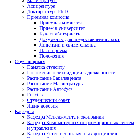
Магистратура
Аспирантура
Докторантура Ph.D
Приемная комиссия
Приемная комиссия
Прием в университет
Буклет абитуриента
Документы для предоставления льгот
Лицензии и свидетельства
План приема
Положения
Обучающимся
Памятка студенту
Положение о ликвидации задолженности
Расписание Бакалавриата
Расписание Магистратуры
Расписание Автобуса
Enactus
Студенческий совет
Ящик доверия
Кафедры
Кафедра Менеджмента и экономики
Кафедра Компьютерных информационных систем
и управления
Кафедра Естественно-научных дисциплин